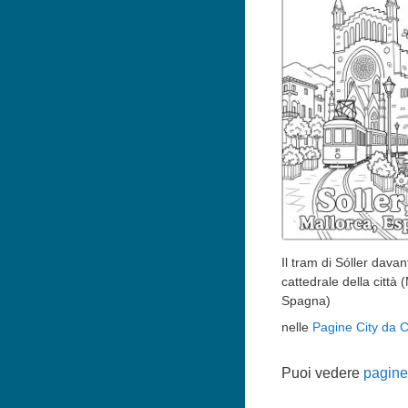
Il tram di Sóller davant
cattedrale della città 
Spagna)
nelle
Pagine City da C
Puoi vedere
pagine