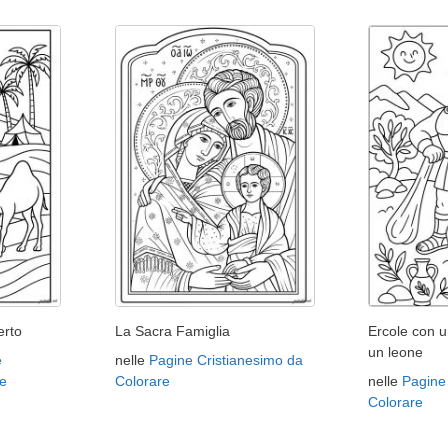
erto
La Sacra Famiglia
Ercole con u
un leone
e
nelle
Pagine Cristianesimo da
e
Colorare
nelle
Pagine
Colorare