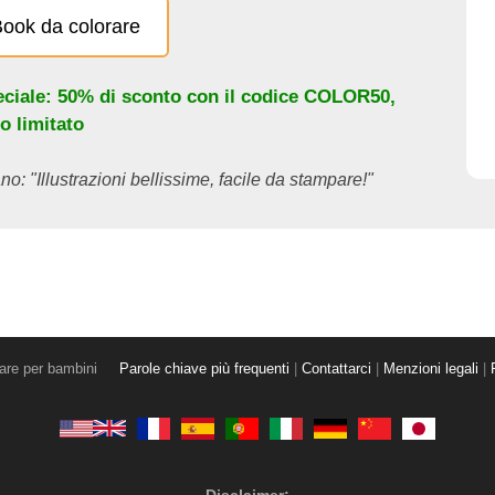
eBook da colorare
eciale: 50% di sconto con il codice
COLOR50
,
o limitato
no: "Illustrazioni bellissime, facile da stampare!"
rare per bambini
Parole chiave più frequenti
|
Contattarci
|
Menzioni legali
|
Disclaimer: