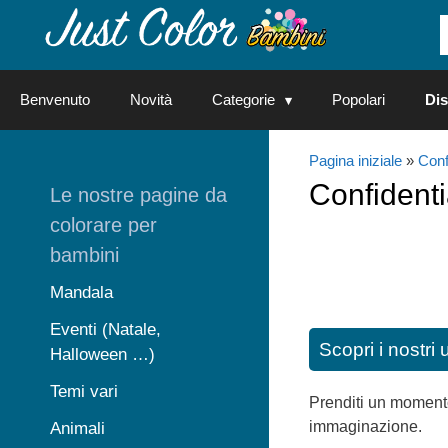
Vai
al
contenuto
Benvenuto
Novità
Categorie
Popolari
Dis
Pagina iniziale
»
Conf
Confidenti
Le nostre pagine da
colorare per
bambini
Mandala
Eventi (Natale,
Scopri i nostri 
Halloween …)
Temi vari
Prenditi un momento 
immaginazione.
Animali