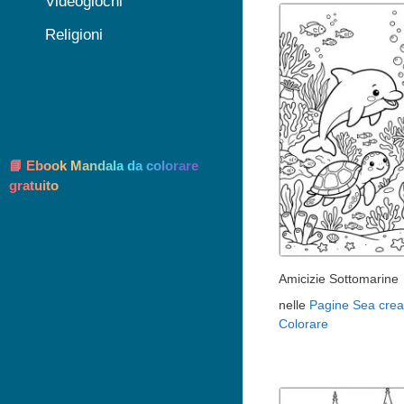
Videogiochi
Religioni
📘 Ebook Mandala da colorare
gratuito
Amicizie Sottomarine
nelle
Pagine Sea crea
Colorare