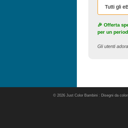
Tutti gli 
🎉 Offerta sp
per un period
Gli utenti adora
© 2026 Just Color Bambini : Disegni da colo