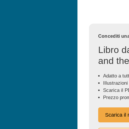
Concediti una
Libro d
and the
Adatto a tutti
Illustrazioni
Scarica il P
Prezzo prom
Scarica il