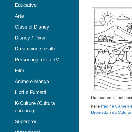
Educativo
Arte
Classici Disney
Disney / Pixar
Dreamworks e altri
Personaggi della TV
Film
Anime e Manga
Libri e Fumetti
Due cammelli nel des
K-Culture (Cultura
nelle
Pagine Camelli 
coreana)
Dromedari da Colorar
Supereroi