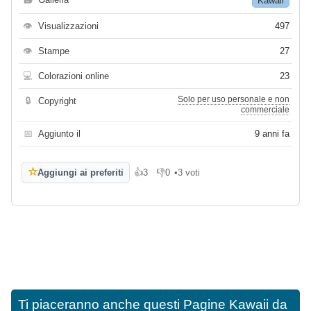
Kawaii
👁
Visualizzazioni
497
👁
Stampe
27
💻
Colorazioni online
23
Solo per uso personale e non
🔒
Copyright
commerciale
📅
Aggiunto il
9 anni fa
☆
Aggiungi ai preferiti
👍
3
👎
0
•
3 voti
Mi piace
Non mi piace
Ti piaceranno anche questi
Pagine Kawaii da