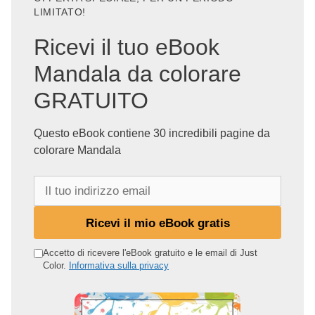
LIMITATO!
Ricevi il tuo eBook
Mandala da colorare
GRATUITO
Questo eBook contiene 30 incredibili pagine da
colorare Mandala
I
l
t
Ricevi il mio eBook gratis
u
o
Accetto di ricevere l'eBook gratuito e le email di Just
Color.
Informativa sulla privacy
i
n
d