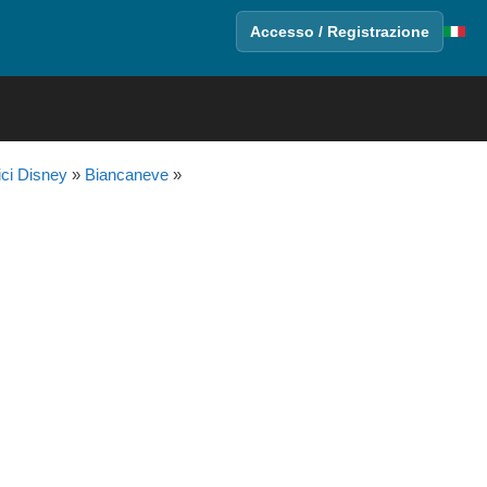
Accesso / Registrazione
ici Disney
»
Biancaneve
»