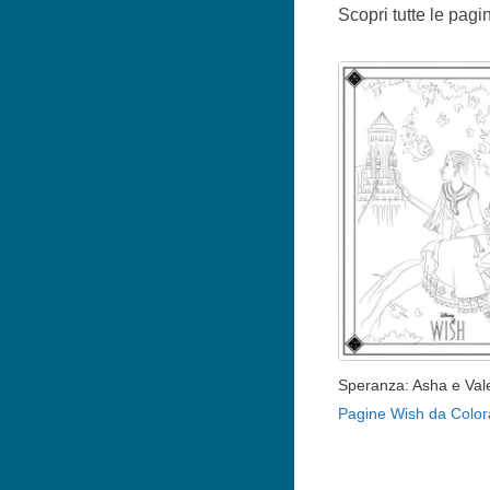
Scopri tutte le pag
Speranza: Asha e Val
Pagine Wish da Color