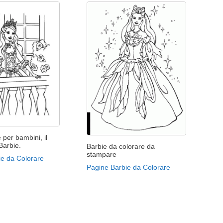
per bambini, il
Barbie.
Barbie da colorare da
stampare
ie da Colorare
Pagine Barbie da Colorare