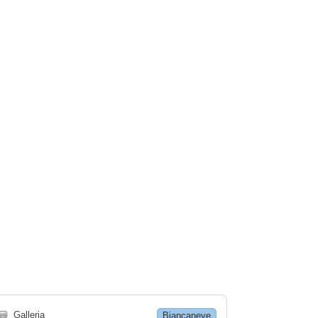
🗃
Galleria
Biancaneve