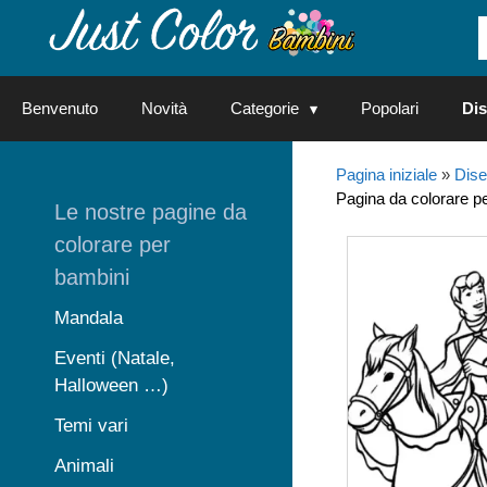
Vai
al
contenuto
Benvenuto
Novità
Categorie
Popolari
Dis
Pagina iniziale
»
Dise
Pagina da colorare 
Le nostre pagine da
colorare per
bambini
Mandala
Eventi (Natale,
Halloween …)
Temi vari
Animali