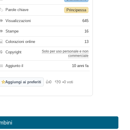
🏷
Parole chiave
Principessa
👁
Visualizzazioni
645
👁
Stampe
16
💻
Colorazioni online
13
Solo per uso personale e non
🔒
Copyright
commerciale
📅
Aggiunto il
10 anni fa
☆
Aggiungi ai preferiti
👍
0
👎
0
•
0 voti
Mi piace
Non mi piace
mbini