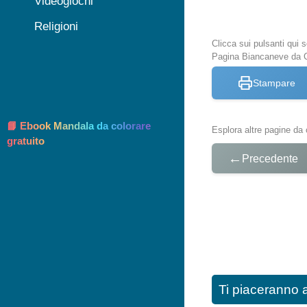
Videogiochi
Religioni
Clicca sui pulsanti qui
Pagina Biancaneve da C
Stampare
📘 Ebook Mandala da colorare
Esplora altre pagine da 
gratuito
←
Precedente
Ti piaceranno 