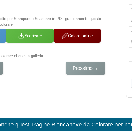
 sotto per Stampare o Scaricare in PDF gratuitamente questo
olorare
Scaricare
Colora online
colorare di questa galleria
→
Prossimo
anche questi
Pagine Biancaneve da Colorare per ba