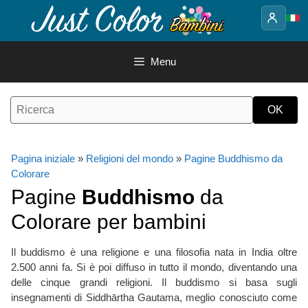
Vai
al
contenuto
Menu
Pagina iniziale
»
Religioni del mondo
»
Pagine Buddhismo da
Colorare
Pagine
Buddhismo
da
Colorare per bambini
Il buddismo è una religione e una filosofia nata in India oltre
2.500 anni fa. Si è poi diffuso in tutto il mondo, diventando una
delle cinque grandi religioni. Il buddismo si basa sugli
insegnamenti di Siddhārtha Gautama, meglio conosciuto come