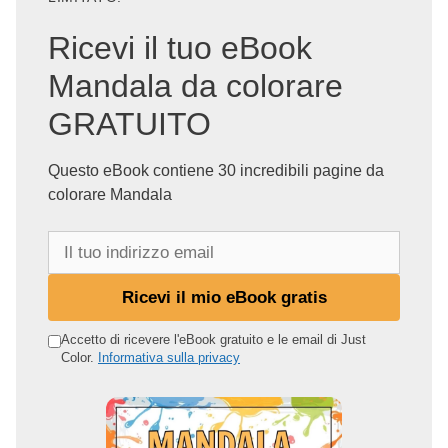
Ricevi il tuo eBook
Mandala da colorare
GRATUITO
Questo eBook contiene 30 incredibili pagine da
colorare Mandala
I
l
t
Ricevi il mio eBook gratis
u
o
Accetto di ricevere l'eBook gratuito e le email di Just
Color.
Informativa sulla privacy
i
n
d
i