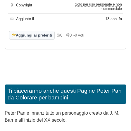
Solo per uso personale e non
🔒
Copyright
commerciale
📅
Aggiunto il
13 anni fa
☆
Aggiungi ai preferiti
👍
0
👎
0
•
0 voti
Mi piace
Non mi piace
Ti piaceranno anche questi
Pagine Peter Pan
da Colorare per bambini
Peter Pan è innanzitutto un personaggio creato da J. M.
Barrie all'inizio del XX secolo.