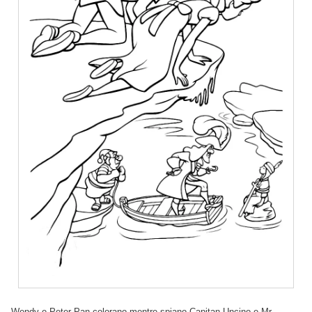
Wendy e Peter Pan colorano mentre spiano Capitan Uncino e Mr.