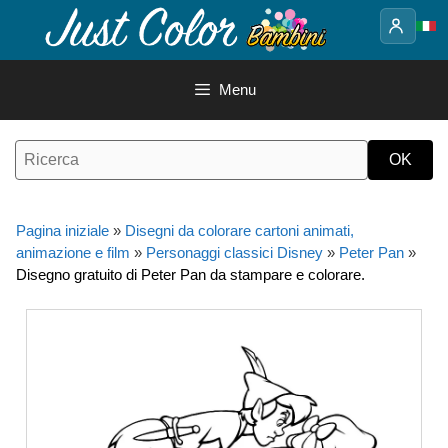
Vai
al
contenuto
Menu
Pagina iniziale
»
Disegni da colorare cartoni animati,
animazione e film
»
Personaggi classici Disney
»
Peter Pan
»
Disegno gratuito di Peter Pan da stampare e colorare.