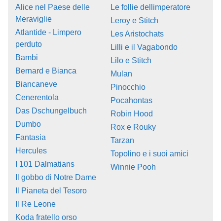
Alice nel Paese delle
Le follie dellimperatore
Meraviglie
Leroy e Stitch
Atlantide - Limpero
Les Aristochats
perduto
Lilli e il Vagabondo
Bambi
Lilo e Stitch
Bernard e Bianca
Mulan
Biancaneve
Pinocchio
Cenerentola
Pocahontas
Das Dschungelbuch
Robin Hood
Dumbo
Rox e Rouky
Fantasia
Tarzan
Hercules
Topolino e i suoi amici
I 101 Dalmatians
Winnie Pooh
Il gobbo di Notre Dame
Il Pianeta del Tesoro
Il Re Leone
Koda fratello orso