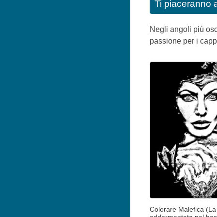
Ti piaceranno 
Negli angoli più osc
passione per i capp
Colorare Malefica (La