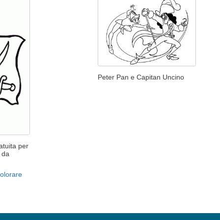
Peter Pan e Capitan Uncino
atuita per
 da
olorare