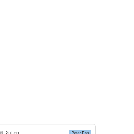
🗃
Galleria
Peter Pan