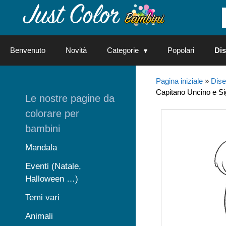
Vai
al
contenuto
Benvenuto
Novità
Categorie
Popolari
Dis
Pagina iniziale
»
Dise
Capitano Uncino e Si
Le nostre pagine da
colorare per
bambini
Mandala
Eventi (Natale,
Halloween …)
Temi vari
Animali