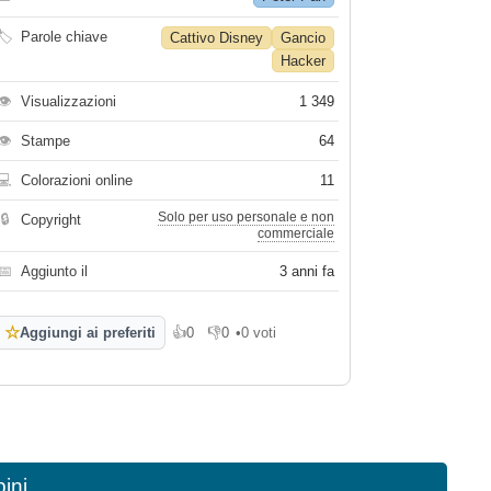
🏷
Parole chiave
Cattivo Disney
Gancio
Hacker
👁
Visualizzazioni
1 349
👁
Stampe
64
💻
Colorazioni online
11
Solo per uso personale e non
🔒
Copyright
commerciale
📅
Aggiunto il
3 anni fa
☆
Aggiungi ai preferiti
👍
0
👎
0
•
0 voti
Mi piace
Non mi piace
ini