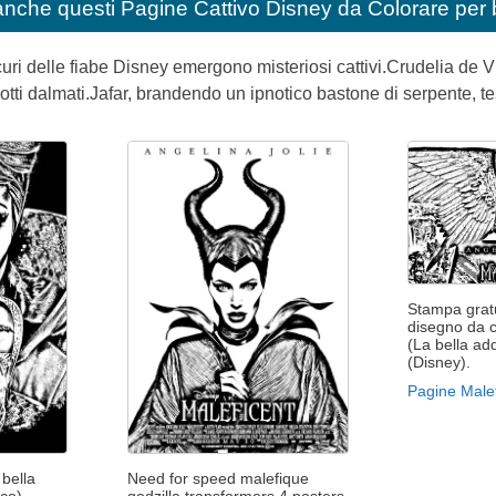
anche questi
Pagine Cattivo Disney da Colorare per
uri delle fiabe Disney emergono misteriosi cattivi.Crudelia de Vil
otti dalmati.Jafar, brandendo un ipnotico bastone di serpente, te
Stampa gratu
disegno da c
(La bella a
(Disney).
Pagine Malef
 bella
Need for speed malefique