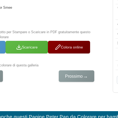
nor Smee
 sotto per Stampare o Scaricare in PDF gratuitamente questo
lorare
Scaricare
Colora online
colorare di questa galleria
→
Prossimo
anche questi
Pagine Peter Pan da Colorare per bamb