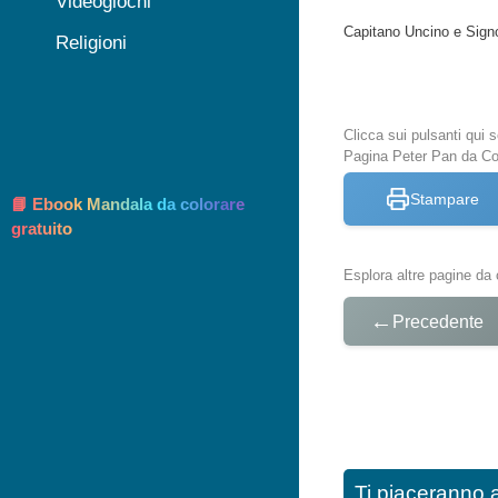
Videogiochi
Capitano Uncino e Sig
Religioni
Clicca sui pulsanti qui
Pagina Peter Pan da Co
Stampare
📘 Ebook Mandala da colorare
gratuito
Esplora altre pagine da 
←
Precedente
Ti piaceranno 