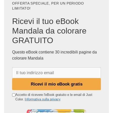
OFFERTA SPECIALE, PER UN PERIODO
LIMITATO!
Ricevi il tuo eBook
Mandala da colorare
GRATUITO
Questo eBook contiene 30 incredibili pagine da
colorare Mandala
I
l
t
Ricevi il mio eBook gratis
u
o
Accetto di ricevere l'eBook gratuito e le email di Just
Color.
Informativa sulla privacy
i
n
d