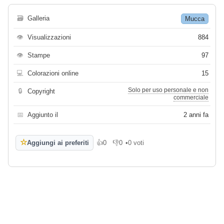
🗃
Galleria
Mucca
👁
Visualizzazioni
884
👁
Stampe
97
💻
Colorazioni online
15
Solo per uso personale e non
🔒
Copyright
commerciale
📅
Aggiunto il
2 anni fa
☆
Aggiungi ai preferiti
👍
0
👎
0
•
0 voti
Mi piace
Non mi piace