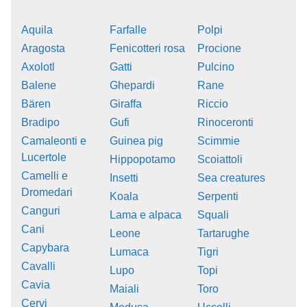
Aquila
Farfalle
Polpi
Aragosta
Fenicotteri rosa
Procione
Axolotl
Gatti
Pulcino
Balene
Ghepardi
Rane
Bären
Giraffa
Riccio
Bradipo
Gufi
Rinoceronti
Camaleonti e
Guinea pig
Scimmie
Lucertole
Hippopotamo
Scoiattoli
Camelli e
Insetti
Sea creatures
Dromedari
Koala
Serpenti
Canguri
Lama e alpaca
Squali
Cani
Leone
Tartarughe
Capybara
Lumaca
Tigri
Cavalli
Lupo
Topi
Cavia
Maiali
Toro
Cervi