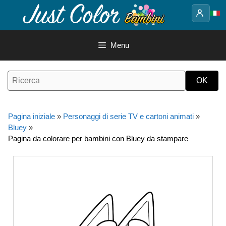
Vai
al
contenuto
Menu
Pagina iniziale
»
Personaggi di serie TV e cartoni animati
»
Bluey
»
Pagina da colorare per bambini con Bluey da stampare