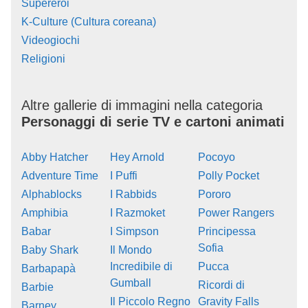
Supereroi
K-Culture (Cultura coreana)
Videogiochi
Religioni
Altre gallerie di immagini nella categoria
Personaggi di serie TV e cartoni animati
Abby Hatcher
Hey Arnold
Pocoyo
Adventure Time
I Puffi
Polly Pocket
Alphablocks
I Rabbids
Pororo
Amphibia
I Razmoket
Power Rangers
Babar
I Simpson
Principessa
Sofia
Baby Shark
Il Mondo
Incredibile di
Pucca
Barbapapà
Gumball
Ricordi di
Barbie
Il Piccolo Regno
Gravity Falls
Barney