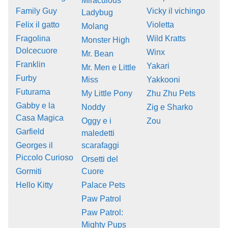
Miraculous
Family Guy
Vicky il vichingo
Ladybug
Felix il gatto
Violetta
Molang
Fragolina
Wild Kratts
Monster High
Dolcecuore
Winx
Mr. Bean
Franklin
Yakari
Mr. Men e Little
Furby
Miss
Yakkooni
Futurama
My Little Pony
Zhu Zhu Pets
Gabby e la
Noddy
Zig e Sharko
Casa Magica
Oggy e i
Zou
Garfield
maledetti
Georges il
scarafaggi
Piccolo Curioso
Orsetti del
Gormiti
Cuore
Hello Kitty
Palace Pets
Paw Patrol
Paw Patrol:
Mighty Pups