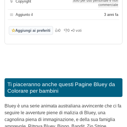
Solo per uso personale e non
🔒
Copyright
commerciale
📅
Aggiunto il
3 anni fa
☆
Aggiungi ai preferiti
👍
0
👎
0
•
0 voti
Mi piace
Non mi piace
Ti piaceranno anche questi
Pagine Bluey da
Colorare per bambini
Bluey è una serie animata australiana avvincente che ci fa
seguire le avventure piene di malizia di Bluey, una
cagnolina piena di immaginazione, e della sua famiglia
amorevole. Ritrova Bluey, Bingo, Bandit, Zio Stripe,