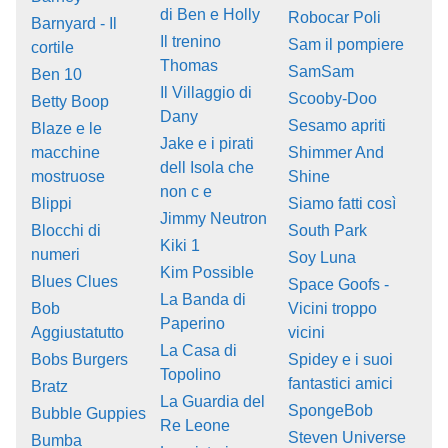
di Ben e Holly
Robocar Poli
Barnyard - Il
Il trenino
Sam il pompiere
cortile
Thomas
SamSam
Ben 10
Il Villaggio di
Scooby-Doo
Betty Boop
Dany
Sesamo apriti
Blaze e le
Jake e i pirati
macchine
Shimmer And
dell Isola che
mostruose
Shine
non c e
Blippi
Siamo fatti così
Jimmy Neutron
Blocchi di
South Park
Kiki 1
numeri
Soy Luna
Kim Possible
Blues Clues
Space Goofs -
La Banda di
Bob
Vicini troppo
Paperino
Aggiustatutto
vicini
La Casa di
Bobs Burgers
Spidey e i suoi
Topolino
fantastici amici
Bratz
La Guardia del
SpongeBob
Bubble Guppies
Re Leone
Steven Universe
Bumba