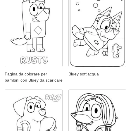
Pagina da colorare per
Bluey sott'acqua
bambini con Bluey da scaricare