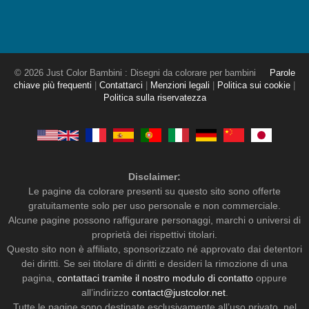
© 2026 Just Color Bambini : Disegni da colorare per bambini
Parole
chiave più frequenti
|
Contattarci
|
Menzioni legali
|
Politica sui cookie
|
Politica sulla riservatezza
Disclaimer:
Le pagine da colorare presenti su questo sito sono offerte
gratuitamente solo per uso personale e non commerciale.
Alcune pagine possono raffigurare personaggi, marchi o universi di
proprietà dei rispettivi titolari.
Questo sito non è affiliato, sponsorizzato né approvato dai detentori
dei diritti. Se sei titolare di diritti e desideri la rimozione di una
pagina,
contattaci tramite il nostro modulo di contatto
oppure
all’indirizzo
contact@justcolor.net
.
Tutte le pagine sono destinate esclusivamente all’uso privato, nel