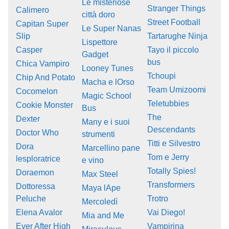
Le misteriose
Stranger Things
Calimero
città doro
Street Football
Capitan Super
Le Super Nanas
Slip
Tartarughe Ninja
Lispettore
Casper
Tayo il piccolo
Gadget
bus
Chica Vampiro
Looney Tunes
Tchoupi
Chip And Potato
Macha e lOrso
Team Umizoomi
Cocomelon
Magic School
Teletubbies
Cookie Monster
Bus
The
Dexter
Many e i suoi
Descendants
Doctor Who
strumenti
Titti e Silvestro
Dora
Marcellino pane
Tom e Jerry
lesploratrice
e vino
Totally Spies!
Doraemon
Max Steel
Transformers
Dottoressa
Maya lApe
Peluche
Trotro
Mercoledì
Elena Avalor
Vai Diego!
Mia and Me
Ever After High
Vampirina