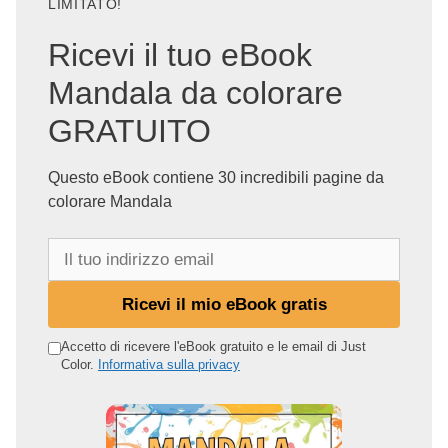
LIMITATO!
Ricevi il tuo eBook
Mandala da colorare
GRATUITO
Questo eBook contiene 30 incredibili pagine da
colorare Mandala
I
l
t
Ricevi il mio eBook gratis
u
o
Accetto di ricevere l'eBook gratuito e le email di Just
Color.
Informativa sulla privacy
i
n
d
i