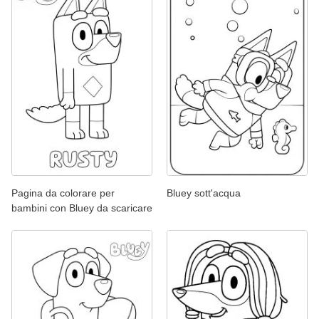
Pagina da colorare per
Bluey sott'acqua
bambini con Bluey da scaricare