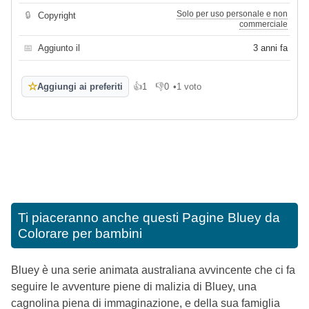
Solo per uso personale e non
🔒
Copyright
commerciale
📅
Aggiunto il
3 anni fa
☆
Aggiungi ai preferiti
👍
1
👎
0
•
1 voto
Mi piace
Non mi piace
Ti piaceranno anche questi
Pagine Bluey da
Colorare per bambini
Bluey è una serie animata australiana avvincente che ci fa
seguire le avventure piene di malizia di Bluey, una
cagnolina piena di immaginazione, e della sua famiglia