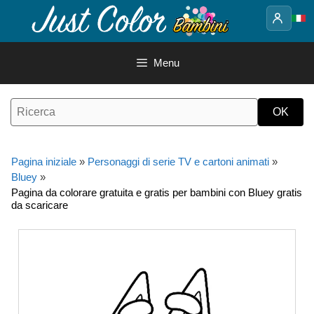
Vai
al
contenuto
Menu
Pagina iniziale
»
Personaggi di serie TV e cartoni animati
»
Bluey
»
Pagina da colorare gratuita e gratis per bambini con Bluey gratis
da scaricare