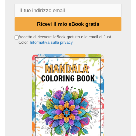
I
l
t
Ricevi il mio eBook gratis
u
o
Accetto di ricevere l'eBook gratuito e le email di Just
Color.
Informativa sulla privacy
i
n
d
i
r
i
z
z
o
e
m
a
i