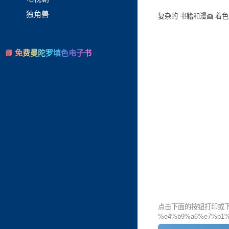
独角兽
复杂的 书籍和漫画 着
📘 免费曼陀罗填色电子书
点击下面的按钮打印或下载
%e4%b9%a6%e7%b1%