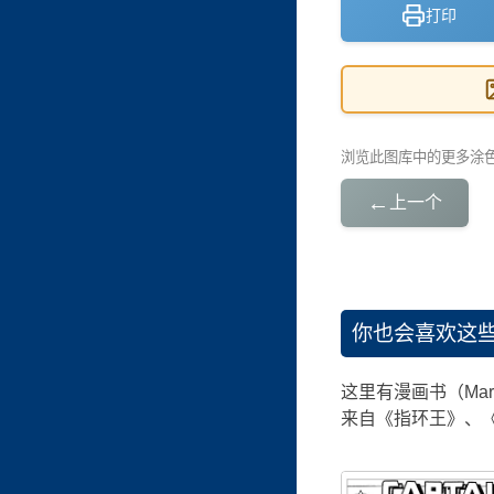
打印
浏览此图库中的更多涂
←
上一个
你也会喜欢这
这里有漫画书（Mar
来自《指环王》、《哈利