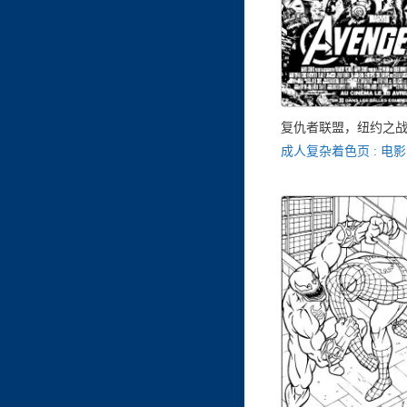
复仇者联盟，纽约之
成人复杂着色页 : 电