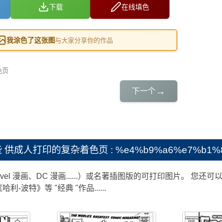
下载
在线填色
我涂色了这张图
与大家分享你的作品
色页
→
下一个
些
供成人打印的复杂着色页 : %e4%b9%a6%e7%b1%8d
vel 漫画、DC 漫画......）或名著插图版的可打印图片。
-波特》等 "经典 "作品......