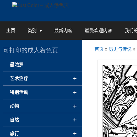
Skip
to
content
主页
类别
最新内容
最受欢迎内容
我们
首页
»
历史与传说
»
可打印的成人着色页
曼陀罗
+
艺术治疗
+
特别活动
+
动物
+
自然
+
旅行