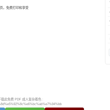
色页，免费打印和享受
此免费 PDF 成人复杂着色 :
8d%e5%92%8c%e6%bc%ab%e7%94%bb