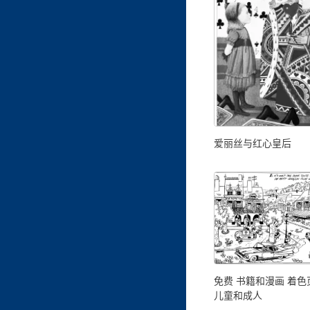
爱丽丝与红心皇后
免费 书籍和漫画 着
儿童和成人