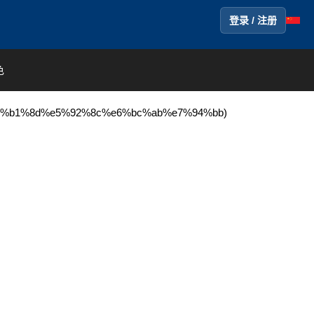
登录 / 注册
色
%8d%e5%92%8c%e6%bc%ab%e7%94%bb)