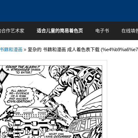
的合作艺术家
适合儿童的简易着色页
电子书
在线填
书籍和漫画
»
复杂的 书籍和漫画 成人着色表下载 (%e4%b9%a6%e7%b1