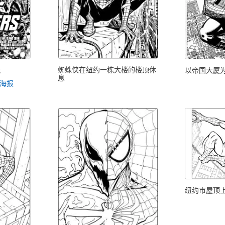
蜘蛛侠在纽约一栋大楼的楼顶休
战
以帝国大厦
息
影海报
纽约市屋顶