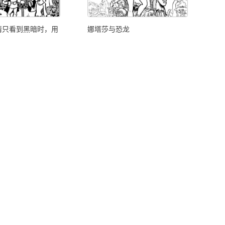
睛只看到黑暗时，用
娜塔莎与恐龙
。