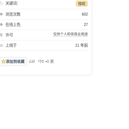
🏷
关键词：
惊叹
👁
浏览次数
602
👁
在线上色
27
仅供个人和非商业用途
🔒
许可
📅
上线于
11 年前
☆
添加到收藏
👍
0
👎
0
•
0 票
喜欢
不喜欢