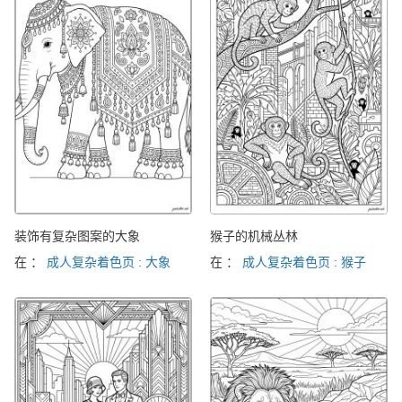
装饰有复杂图案的大象
猴子的机械丛林
在 ：
成人复杂着色页 : 大象
在 ：
成人复杂着色页 : 猴子