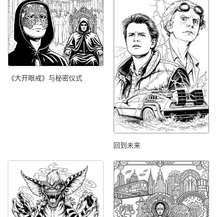
《大开眼戒》与秘密仪式
回到未来