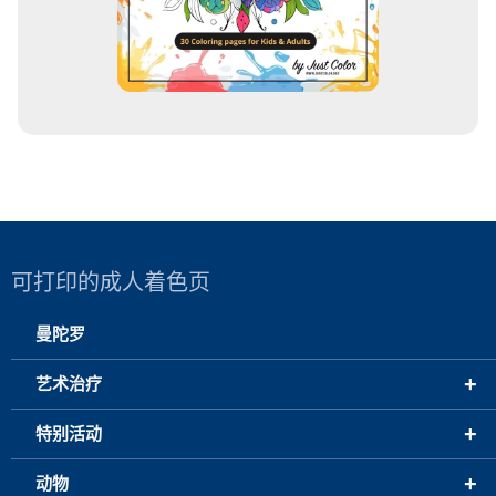
可打印的成人着色页
曼陀罗
+
艺术治疗
+
特别活动
+
动物