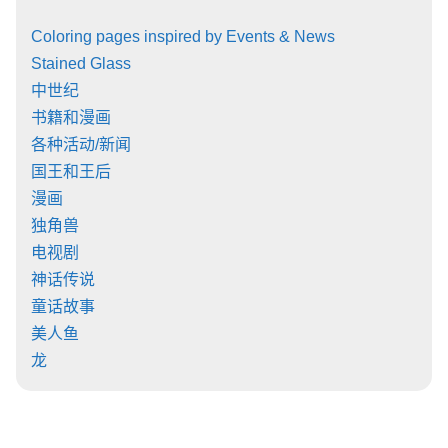
Coloring pages inspired by Events & News
Stained Glass
中世纪
书籍和漫画
各种活动/新闻
国王和王后
漫画
独角兽
电视剧
神话传说
童话故事
美人鱼
龙