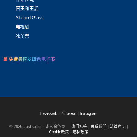
国王和王后
Stained Glass
电视剧
独角兽
📘 免费曼陀罗填色电子书
Facebook
|
Pinterest
|
Instagram
© 2026 Just Color - 成人涂色页
热门标签
|
联系我们
|
法律声明
|
Cookie政策
|
隐私政策