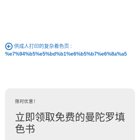
供成人打印的复杂着色页 :
%e7%94%b5%e5%bd%b1%e6%b5%b7%e6%8a%a5
限时优惠！
立即领取免费的曼陀罗填
色书