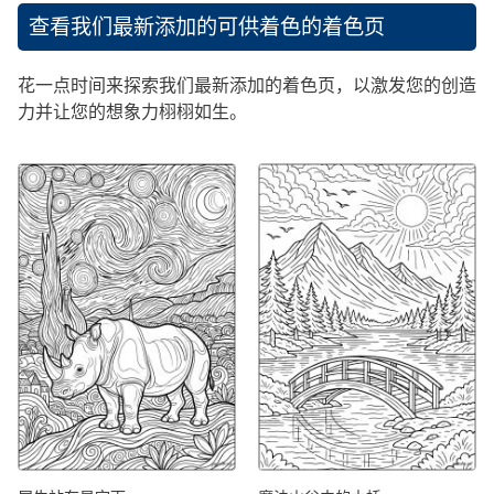
查看我们最新添加的可供着色的着色页
花一点时间来探索我们最新添加的着色页，以激发您的创造
力并让您的想象力栩栩如生。