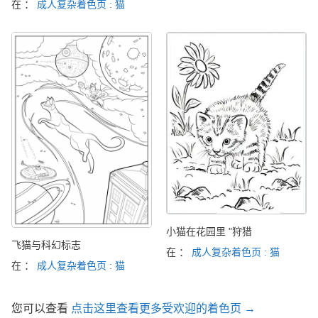
在 ：
成人复杂着色页 : 猫
小猫在花园里 "狩猎
飞猫与科幻标志
在 ：
成人复杂着色页 : 猫
在 ：
成人复杂着色页 : 猫
您可以查看
点击这里查看更多受欢迎的着色页 →