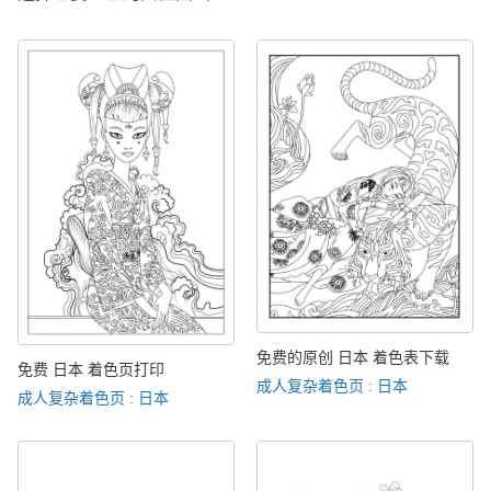
免费的原创 日本 着色表下载
免费 日本 着色页打印
成人复杂着色页 : 日本
成人复杂着色页 : 日本