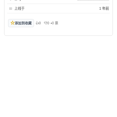
📅
上线于
1 年前
☆
添加到收藏
👍
0
👎
0
•
0 票
喜欢
不喜欢