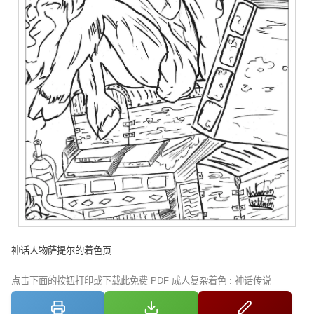
神话人物萨提尔的着色页
点击下面的按钮打印或下载此免费 PDF 成人复杂着色 : 神话传说