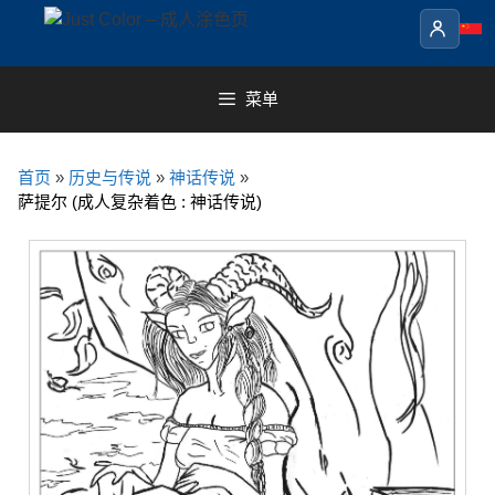
Skip
to
content
菜单
首页
»
历史与传说
»
神话传说
»
萨提尔 (成人复杂着色 : 神话传说)