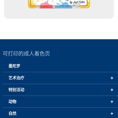
可打印的成人着色页
曼陀罗
+
艺术治疗
+
特别活动
+
动物
+
自然