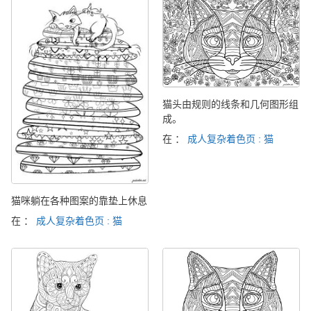
猫头由规则的线条和几何图形组
成。
在 ：
成人复杂着色页 : 猫
猫咪躺在各种图案的靠垫上休息
在 ：
成人复杂着色页 : 猫