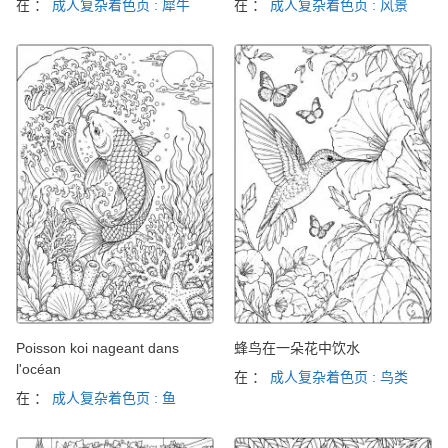
在 ：
成人复杂着色页 : 犀牛
在 ：
成人复杂着色页 : 风景
Poisson koi nageant dans
蜂鸟在一朵花中饮水
l'océan
在 ：
成人复杂着色页 : 鸟类
在 ：
成人复杂着色页 : 鱼