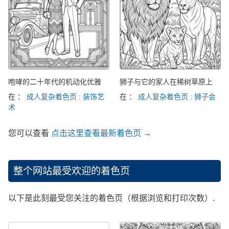
咆哮的二十年代的机动化优雅
狮子与它的家人在稀树草原上
在 ：
成人复杂着色页 : 装饰艺
在 ：
成人复杂着色页 : 狮子会
术
您可以查看
点击这里查看最新着色页 →
整个网站最受欢迎的着色页
以下是此刻最受您关注的着色页（根据浏览和打印次数）.