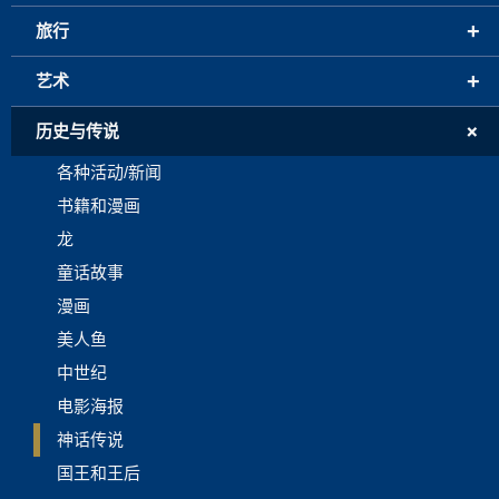
+
旅行
+
艺术
+
历史与传说
各种活动/新闻
书籍和漫画
龙
童话故事
漫画
美人鱼
中世纪
电影海报
神话传说
国王和王后