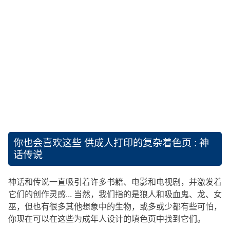
你也会喜欢这些
供成人打印的复杂着色页 : 神
话传说
神话和传说一直吸引着许多书籍、电影和电视剧，并激发着
它们的创作灵感... 当然，我们指的是狼人和吸血鬼、龙、女
巫，但也有很多其他想象中的生物，或多或少都有些可怕，
你现在可以在这些为成年人设计的填色页中找到它们。