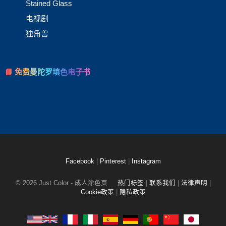
Stained Glass
电视剧
独角兽
📘 免费曼陀罗填色电子书
Facebook
|
Pinterest
|
Instagram
© 2026 Just Color - 成人涂色页
热门标签
|
联系我们
|
法律声明
|
Cookie政策
|
隐私政策