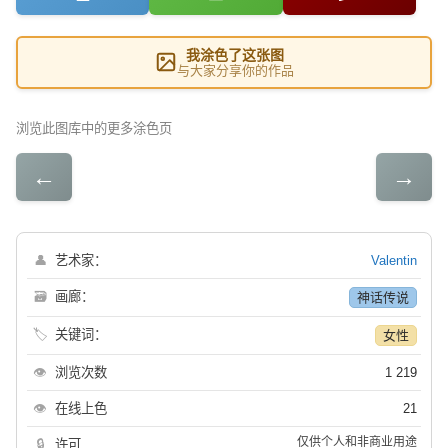
我涂色了这张图
与大家分享你的作品
浏览此图库中的更多涂色页
←
→
👤
艺术家：
Valentin
🗃
画廊：
神话传说
🏷
关键词：
女性
👁
浏览次数
1 219
👁
在线上色
21
仅供个人和非商业用途
🔒
许可