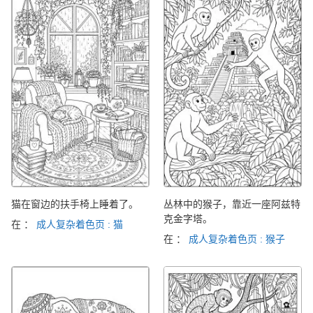
猫在窗边的扶手椅上睡着了。
丛林中的猴子，靠近一座阿兹特
克金字塔。
在 ：
成人复杂着色页 : 猫
在 ：
成人复杂着色页 : 猴子