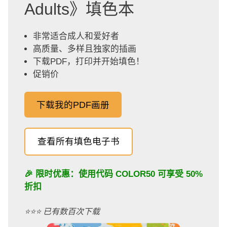
Adults》填色本
非常适合成人和爱好者
高质量、多样且独家的插画
下载PDF，打印并开始填色！
促销价
下载我的PDF画册
查看所有填色电子书
🎉 限时优惠：使用代码
COLOR50
可享受 50%
折扣
⭐️⭐️⭐️ 已有数百次下载