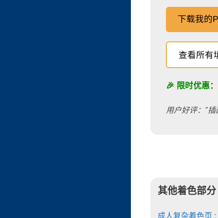
下载我的P
查看所有
🎉 限时优惠
用户好评："插
其他着色部分
成人复杂着色页 :