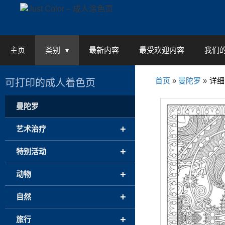
Skip
to
content
主页
类别
最新内容
最受欢迎内容
我们
首页
»
曼陀罗
»
详细
可打印的成人着色页
曼陀罗
+
艺术治疗
+
特别活动
+
动物
+
自然
+
旅行