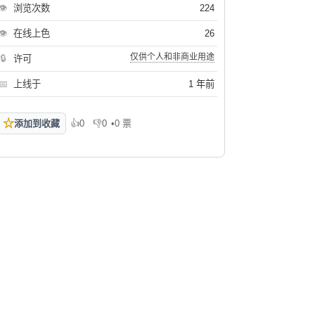
👁
浏览次数
224
👁
在线上色
26
仅供个人和非商业用途
🔒
许可
📅
上线于
1 年前
☆
添加到收藏
👍
0
👎
0
•
0 票
喜欢
不喜欢