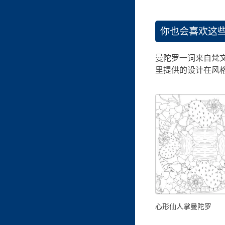
你也会喜欢这
曼陀罗一词来自梵文
里提供的设计在风
心形仙人掌曼陀罗