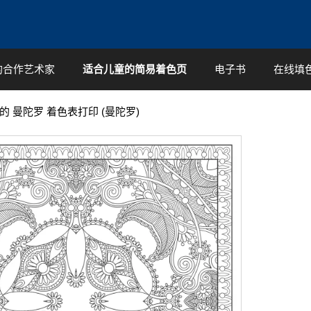
的合作艺术家
适合儿童的简易着色页
电子书
在线填
的 曼陀罗 着色表打印 (曼陀罗)