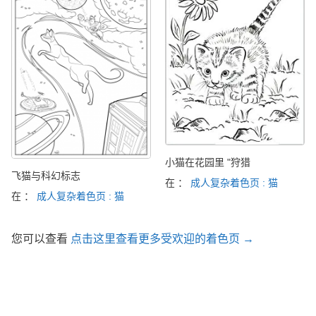
小猫在花园里 "狩猎
飞猫与科幻标志
在 ：
成人复杂着色页 : 猫
在 ：
成人复杂着色页 : 猫
您可以查看
点击这里查看更多受欢迎的着色页 →