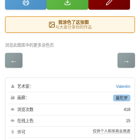
我涂色了这张图
与大家分享你的作品
浏览此图库中的更多涂色页
←
→
👤
艺术家：
Valentin
🗃
画廊：
曼陀罗
👁
浏览次数
418
👁
在线上色
15
仅供个人和非商业用途
🔒
许可