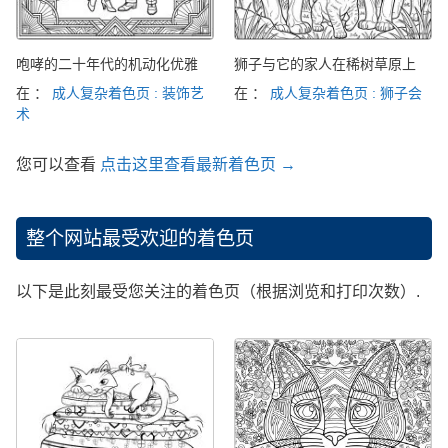
咆哮的二十年代的机动化优雅
狮子与它的家人在稀树草原上
在 ：
成人复杂着色页 : 装饰艺
在 ：
成人复杂着色页 : 狮子会
术
您可以查看
点击这里查看最新着色页 →
整个网站最受欢迎的着色页
以下是此刻最受您关注的着色页（根据浏览和打印次数）.