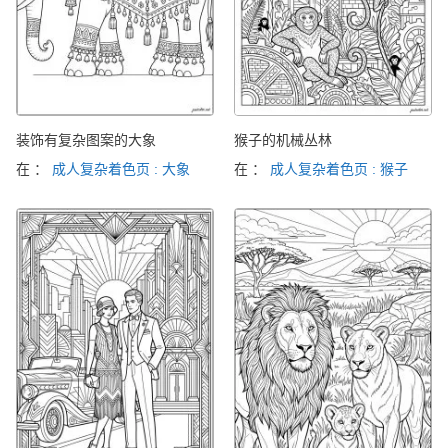
装饰有复杂图案的大象
猴子的机械丛林
在 ：
成人复杂着色页 : 大象
在 ：
成人复杂着色页 : 猴子