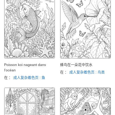
Poisson koi nageant dans
蜂鸟在一朵花中饮水
l'océan
在 ：
成人复杂着色页 : 鸟类
在 ：
成人复杂着色页 : 鱼