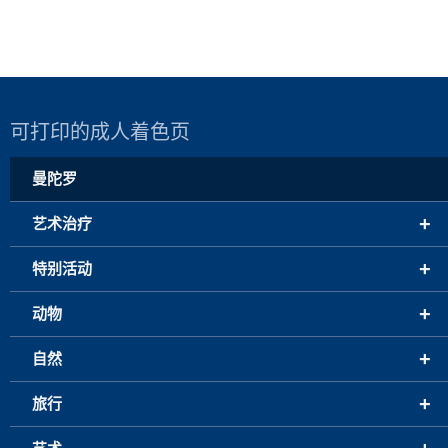
可打印的成人着色页
曼陀罗
+
艺术治疗
+
特别活动
+
动物
+
自然
+
旅行