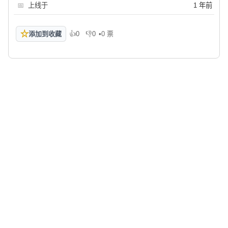
📅
上线于
1 年前
☆
添加到收藏
👍
0
👎
0
•
0 票
喜欢
不喜欢