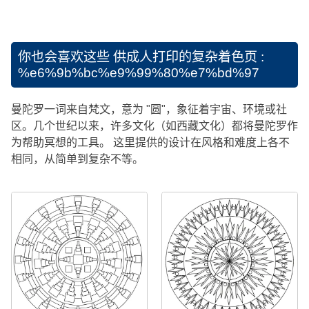
你也会喜欢这些
供成人打印的复杂着色页 :
%e6%9b%bc%e9%99%80%e7%bd%97
曼陀罗一词来自梵文，意为 "圆"，象征着宇宙、环境或社
区。几个世纪以来，许多文化（如西藏文化）都将曼陀罗作
为帮助冥想的工具。 这里提供的设计在风格和难度上各不
相同，从简单到复杂不等。