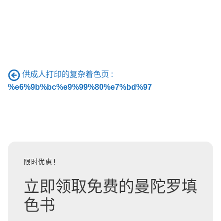
供成人打印的复杂着色页 :
%e6%9b%bc%e9%99%80%e7%bd%97
限时优惠！
立即领取免费的曼陀罗填
色书