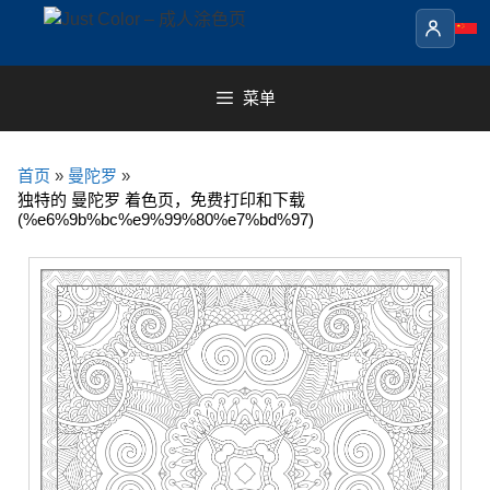
Skip
to
content
菜单
首页
»
曼陀罗
»
独特的 曼陀罗 着色页，免费打印和下载
(%e6%9b%bc%e9%99%80%e7%bd%97)