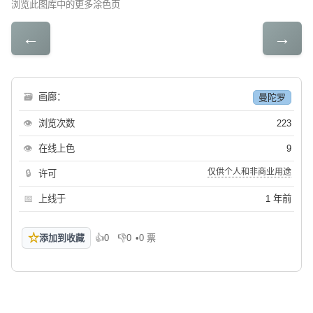
浏览此图库中的更多涂色页
←
→
🗃
画廊：
曼陀罗
👁
浏览次数
223
👁
在线上色
9
仅供个人和非商业用途
🔒
许可
📅
上线于
1 年前
☆
添加到收藏
👍
0
👎
0
•
0 票
喜欢
不喜欢