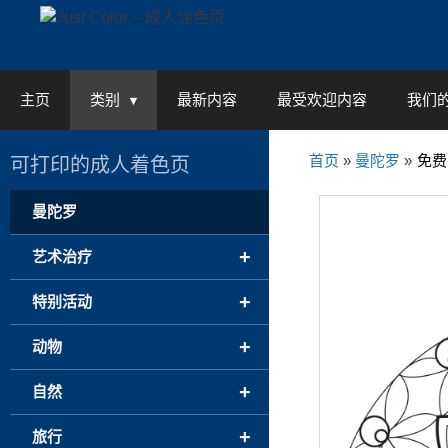
Skip
to
content
主页
类别
最新内容
最受欢迎内容
我们
首页
»
曼陀罗
»
免费
可打印的成人着色页
曼陀罗
+
艺术治疗
+
特别活动
+
动物
+
自然
+
旅行