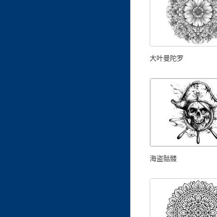
大叶曼陀罗
海盗骷髅