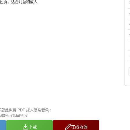
着色页，适合儿童和成人
此免费 PDF 成人复杂着色 :
80%e7%bd%97
下载
在线填色