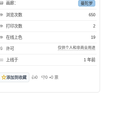
🗃
画廊：
曼陀罗
👁
浏览次数
650
👁
打印次数
2
👁
在线上色
19
仅供个人和非商业用途
🔒
许可
📅
上线于
1 年前
☆
添加到收藏
👍
0
👎
0
•
0 票
喜欢
不喜欢