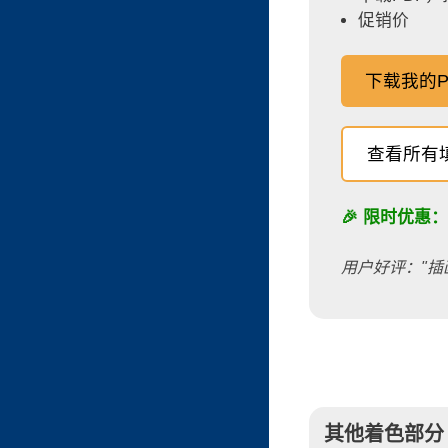
促销价
下载我的P
查看所有
🎉 限时优惠
用户好评："插
其他着色部分