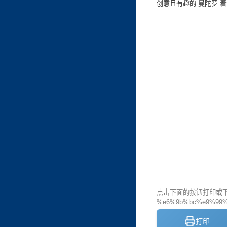
创意且有趣的 曼陀罗 
点击下面的按钮打印或下载
%e6%9b%bc%e9%99%
打印