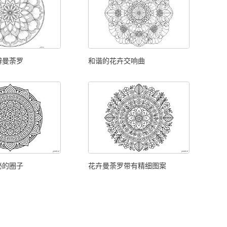
瓣曼荼罗
和谐的花卉交响曲
秘的圈子
花卉曼荼罗带有精细图案