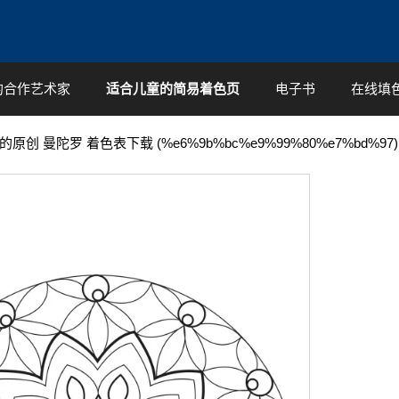
的合作艺术家
适合儿童的简易着色页
电子书
在线填
的原创 曼陀罗 着色表下载 (%e6%9b%bc%e9%99%80%e7%bd%97)