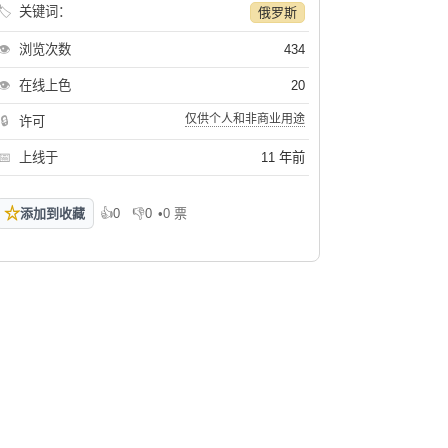
🏷
关键词：
俄罗斯
👁
浏览次数
434
👁
在线上色
20
仅供个人和非商业用途
🔒
许可
📅
上线于
11 年前
☆
添加到收藏
👍
0
👎
0
•
0 票
喜欢
不喜欢