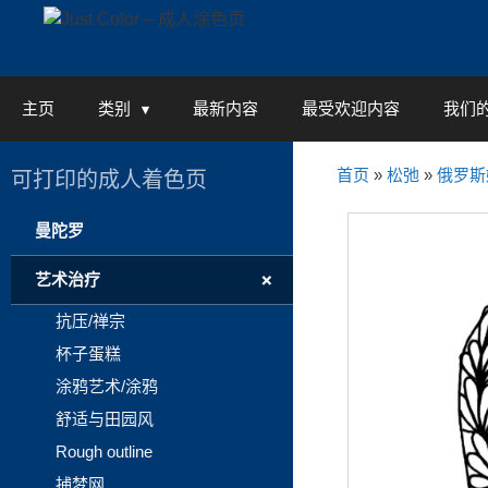
Skip
to
content
主页
类别
最新内容
最受欢迎内容
我们
首页
»
松弛
»
俄罗斯
可打印的成人着色页
曼陀罗
+
艺术治疗
抗压/禅宗
杯子蛋糕
涂鸦艺术/涂鸦
舒适与田园风
Rough outline
捕梦网