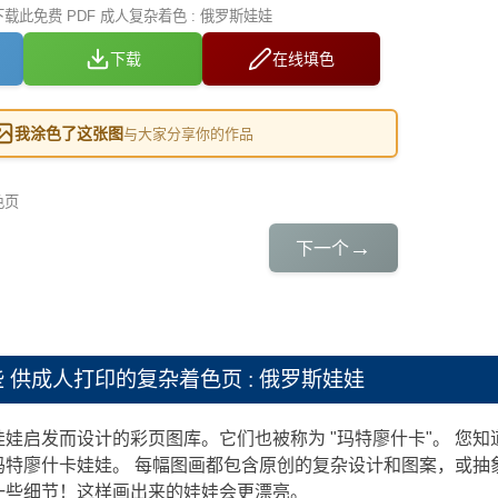
此免费 PDF 成人复杂着色 : 俄罗斯娃娃
下载
在线填色
我涂色了这张图
与大家分享你的作品
色页
→
下一个
些
供成人打印的复杂着色页 : 俄罗斯娃娃
娃启发而设计的彩页图库。它们也被称为 "玛特廖什卡"。 您知
玛特廖什卡娃娃。 每幅图画都包含原创的复杂设计和图案，或抽
一些细节！这样画出来的娃娃会更漂亮。