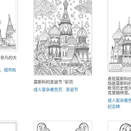
煌非凡的大
家、城市和
表现莫斯科
莫斯科的圣诞节 "彩页
场是莫斯科
毗邻历史悠
成人复杂着色页 : 圣诞节
克里姆林宫
成人复杂着色
纪念碑