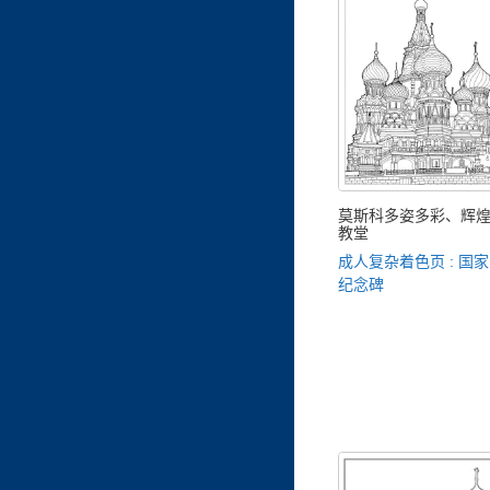
莫斯科多姿多彩、辉
教堂
成人复杂着色页 : 国
纪念碑