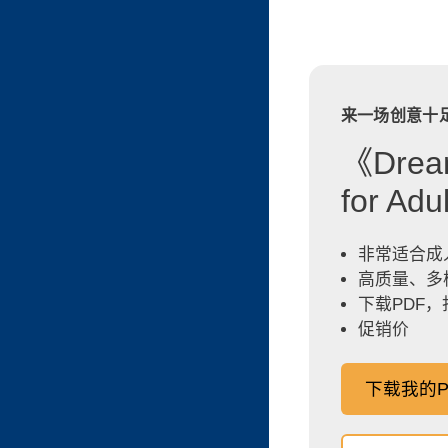
来一场创意十
《Dream
for A
非常适合成
高质量、多
下载PDF
促销价
下载我的P