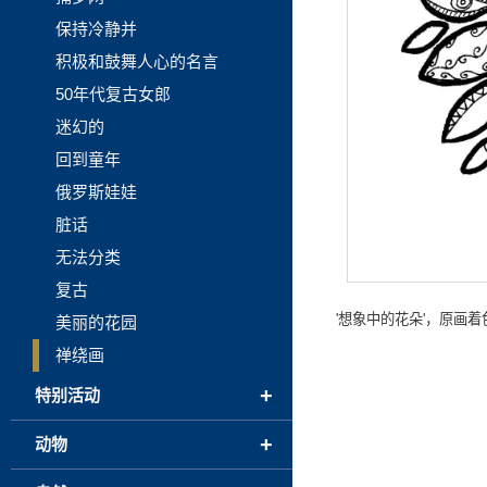
保持冷静并
积极和鼓舞人心的名言
50年代复古女郎
迷幻的
回到童年
俄罗斯娃娃
脏话
无法分类
复古
'想象中的花朵'，原画着
美丽的花园
禅绕画
+
特别活动
+
动物