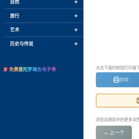
+
自然
+
旅行
+
艺术
+
历史与传说
点击下面的按钮打印或下载
📘 免费曼陀罗填色电子书
打印
浏览此图库中的更多涂
←
上一个