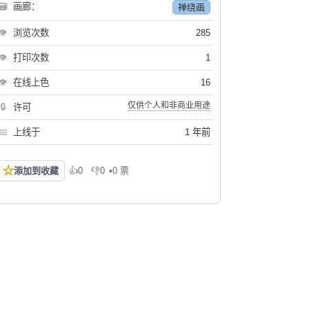
🗃
画廊：
禅绕画
👁
浏览次数
285
👁
打印次数
1
👁
在线上色
16
仅供个人和非商业用途
🔒
许可
📅
上线于
1 年前
☆
添加到收藏
👍
0
👎
0
•
0 票
喜欢
不喜欢