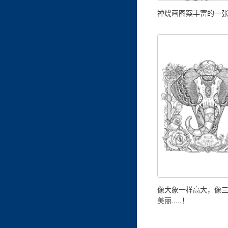
禅绕画图案丰富的一
像大象一样高大，像
美丽.....！