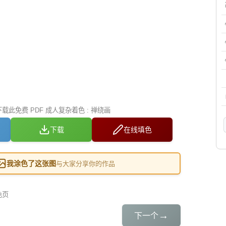
此免费 PDF 成人复杂着色 : 禅绕画
下载
在线填色
我涂色了这张图
与大家分享你的作品
色页
→
下一个