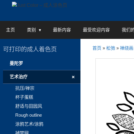
Skip
to
content
主页
类别
最新内容
最受欢迎内容
我们
首页
»
松弛
»
禅绕画
可打印的成人着色页
曼陀罗
+
艺术治疗
抗压/禅宗
杯子蛋糕
舒适与田园风
Rough outline
涂鸦艺术/涂鸦
捕梦网