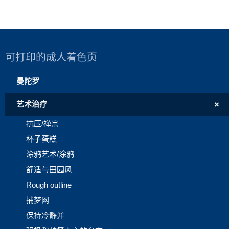
可打印的成人着色页
曼陀罗
+
艺术治疗
抗压/禅宗
杯子蛋糕
涂鸦艺术/涂鸦
舒适与田园风
Rough outline
捕梦网
保持冷静并