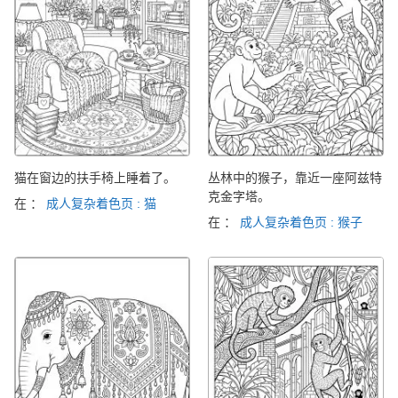
猫在窗边的扶手椅上睡着了。
丛林中的猴子，靠近一座阿兹特
克金字塔。
在 ：
成人复杂着色页 : 猫
在 ：
成人复杂着色页 : 猴子