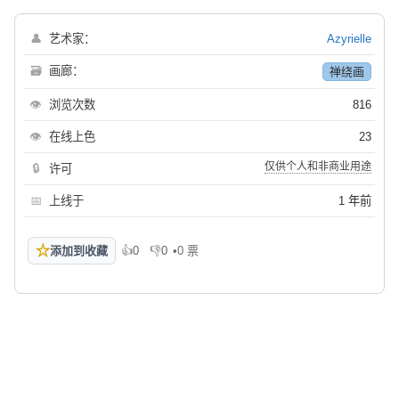
👤
艺术家：
Azyrielle
🗃
画廊：
禅绕画
👁
浏览次数
816
👁
在线上色
23
仅供个人和非商业用途
🔒
许可
📅
上线于
1 年前
☆
添加到收藏
👍
0
👎
0
•
0 票
喜欢
不喜欢