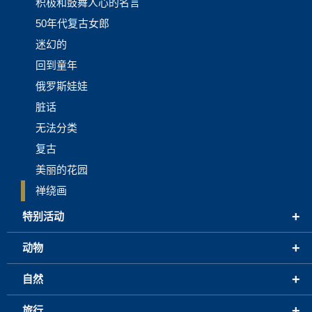
积极和鼓舞人心的名言
50年代复古女郎
迷幻的
回到童年
俄罗斯娃娃
脏话
无法分类
复古
美丽的花园
禅绕画
+
特别活动
+
动物
+
自然
+
旅行