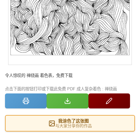
令人惊叹的 禅绕画 着色表，免费下载
点击下面的按钮打印或下载此免费 PDF 成人复杂着色 : 禅绕画
我涂色了这张图
与大家分享你的作品