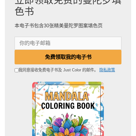
立即领取免费的曼陀罗填
色书
本电子书包含30张精美曼陀罗图案填色页
你
的
电
免费领取我的电子书
子
邮
我同意接收免费电子书及 Just Color 的邮件。
隐私政策
箱