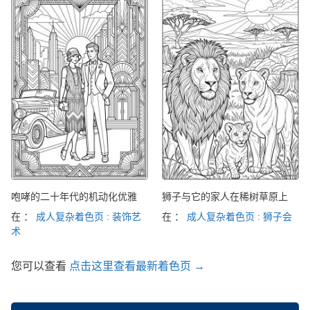
咆哮的二十年代的机动化优雅
狮子与它的家人在稀树草原上
在 ：
成人复杂着色页 : 装饰艺
在 ：
成人复杂着色页 : 狮子会
术
您可以查看
点击这里查看最新着色页 →