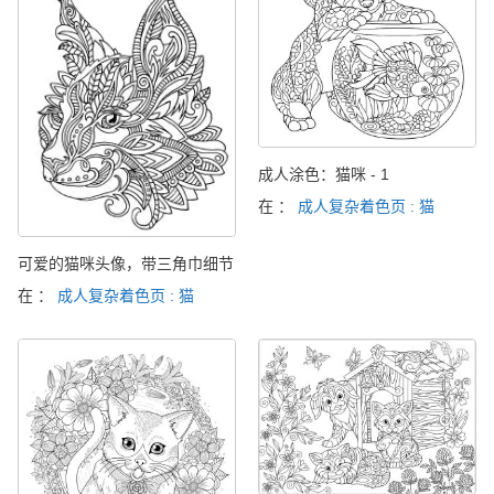
成人涂色：猫咪 - 1
在 ：
成人复杂着色页 : 猫
可爱的猫咪头像，带三角巾细节
在 ：
成人复杂着色页 : 猫