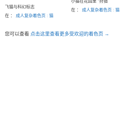
小猫在花园里 "狩猎
飞猫与科幻标志
在 ：
成人复杂着色页 : 猫
在 ：
成人复杂着色页 : 猫
您可以查看
点击这里查看更多受欢迎的着色页 →