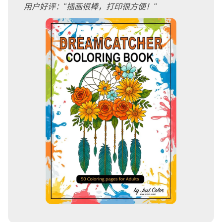
用户好评："插画很棒，打印很方便！"