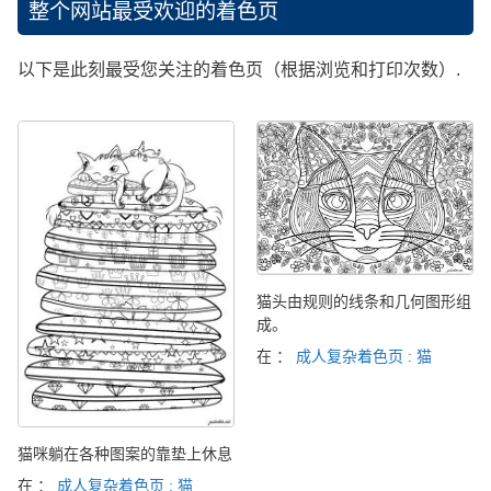
整个网站最受欢迎的着色页
以下是此刻最受您关注的着色页（根据浏览和打印次数）.
猫头由规则的线条和几何图形组
成。
在 ：
成人复杂着色页 : 猫
猫咪躺在各种图案的靠垫上休息
在 ：
成人复杂着色页 : 猫