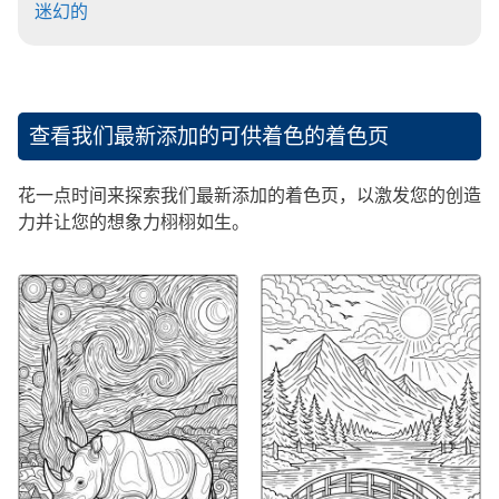
迷幻的
查看我们最新添加的可供着色的着色页
花一点时间来探索我们最新添加的着色页，以激发您的创造
力并让您的想象力栩栩如生。