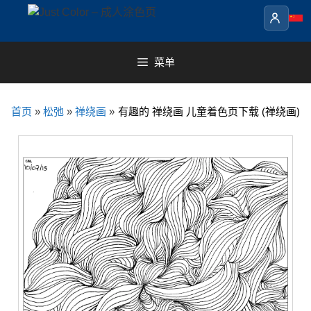
Skip
to
content
菜单
首页
»
松弛
»
禅绕画
»
有趣的 禅绕画 儿童着色页下载 (禅绕画)