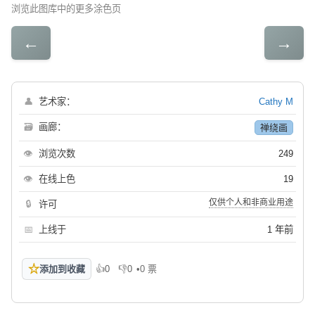
浏览此图库中的更多涂色页
←
→
👤
艺术家：
Cathy M
🗃
画廊：
禅绕画
👁
浏览次数
249
👁
在线上色
19
仅供个人和非商业用途
🔒
许可
📅
上线于
1 年前
☆
添加到收藏
👍
0
👎
0
•
0 票
喜欢
不喜欢