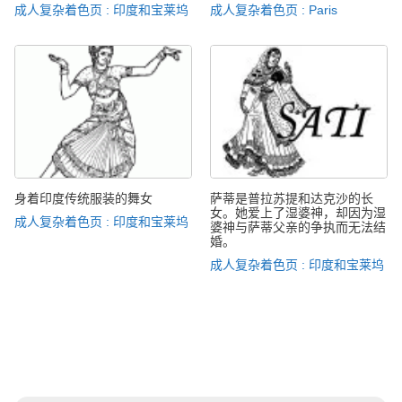
成人复杂着色页 : 印度和宝莱坞
成人复杂着色页 : Paris
身着印度传统服装的舞女
萨蒂是普拉苏提和达克沙的长
女。她爱上了湿婆神，却因为湿
成人复杂着色页 : 印度和宝莱坞
婆神与萨蒂父亲的争执而无法结
婚。
成人复杂着色页 : 印度和宝莱坞