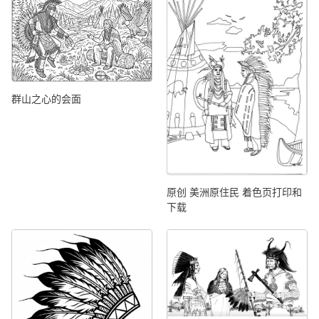
群山之心的会面
原创 美洲原住民 着色页打印和
下载