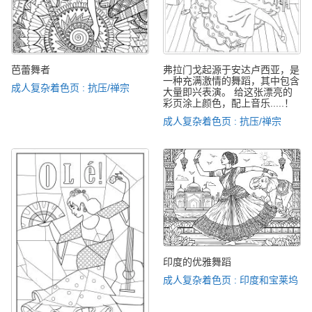
芭蕾舞者
弗拉门戈起源于安达卢西亚，是
一种充满激情的舞蹈，其中包含
成人复杂着色页 : 抗压/禅宗
大量即兴表演。 给这张漂亮的
彩页涂上颜色，配上音乐.....！
成人复杂着色页 : 抗压/禅宗
印度的优雅舞蹈
成人复杂着色页 : 印度和宝莱坞