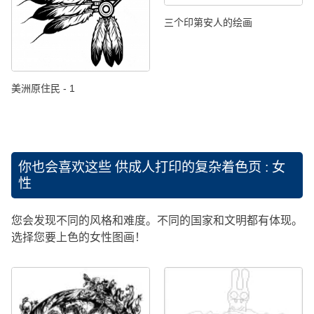
三个印第安人的绘画
美洲原住民 - 1
你也会喜欢这些
供成人打印的复杂着色页 : 女
性
您会发现不同的风格和难度。不同的国家和文明都有体现。
选择您要上色的女性图画！