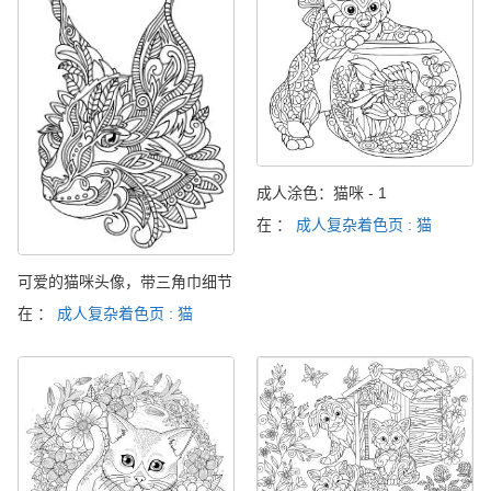
成人涂色：猫咪 - 1
在 ：
成人复杂着色页 : 猫
可爱的猫咪头像，带三角巾细节
在 ：
成人复杂着色页 : 猫