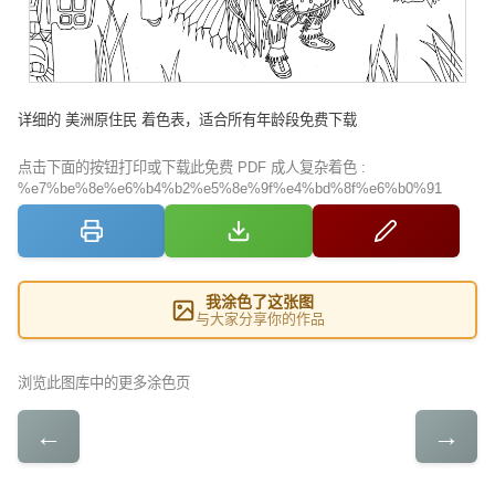
详细的 美洲原住民 着色表，适合所有年龄段免费下载
点击下面的按钮打印或下载此免费 PDF 成人复杂着色 :
%e7%be%8e%e6%b4%b2%e5%8e%9f%e4%bd%8f%e6%b0%91
我涂色了这张图
与大家分享你的作品
浏览此图库中的更多涂色页
←
→