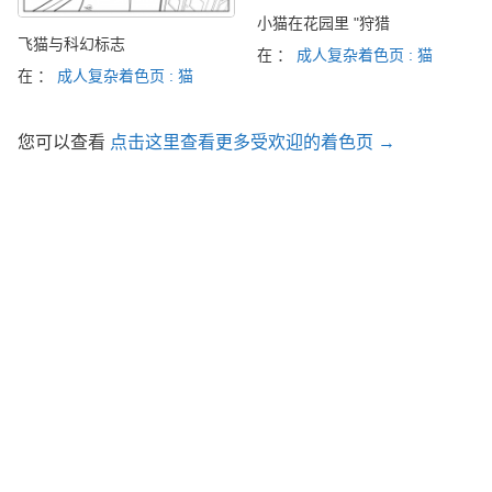
小猫在花园里 "狩猎
飞猫与科幻标志
在 ：
成人复杂着色页 : 猫
在 ：
成人复杂着色页 : 猫
您可以查看
点击这里查看更多受欢迎的着色页 →