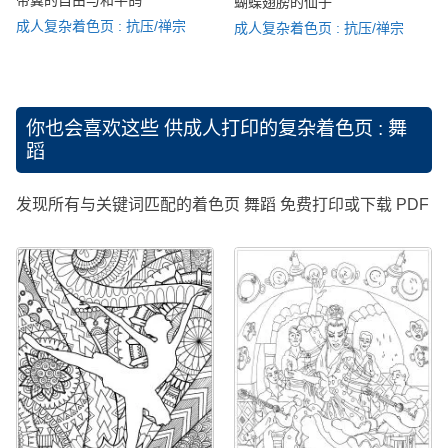
带翼的自由与和平鸽
蝴蝶翅膀的仙子
成人复杂着色页 : 抗压/禅宗
成人复杂着色页 : 抗压/禅宗
你也会喜欢这些
供成人打印的复杂着色页 : 舞
蹈
发现所有与关键词匹配的着色页 舞蹈 免费打印或下载 PDF