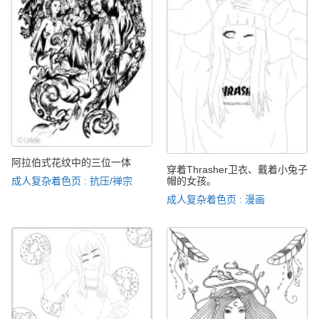
阿拉伯式花纹中的三位一体
穿着Thrasher卫衣、戴着小兔子
成人复杂着色页 : 抗压/禅宗
帽的女孩。
成人复杂着色页 : 漫画