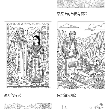
草原上的节奏与舞蹈
远方的传说
传承祖先知识