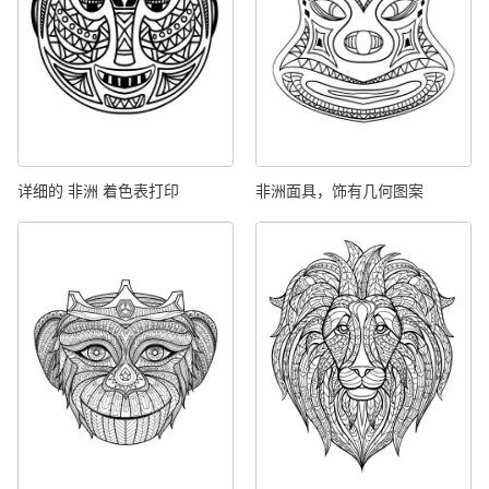
详细的 非洲 着色表打印
非洲面具，饰有几何图案