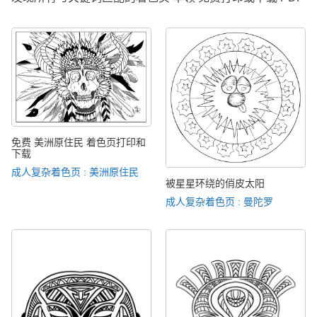
免费 美洲原住民 着色页打印和
下载
成人复杂着色页 : 美洲原住民
被星星环绕的俏皮太阳
成人复杂着色页 : 曼陀罗