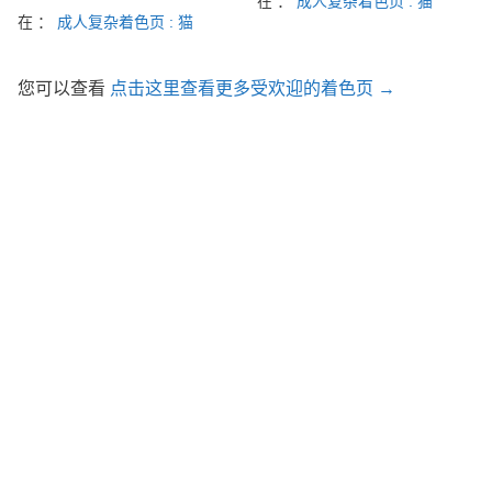
在 ：
成人复杂着色页 : 猫
在 ：
成人复杂着色页 : 猫
您可以查看
点击这里查看更多受欢迎的着色页 →