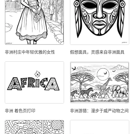
非洲村庄中年轻优雅的女性
假想面具，灵感来自非洲面具
非洲 着色页打印
非洲游猎：漫步于威严动物之间