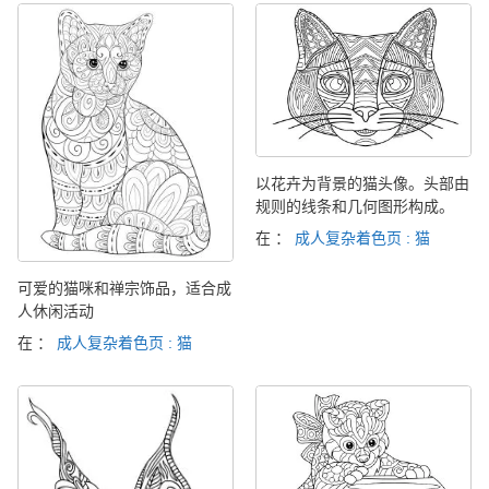
以花卉为背景的猫头像。头部由
规则的线条和几何图形构成。
在 ：
成人复杂着色页 : 猫
可爱的猫咪和禅宗饰品，适合成
人休闲活动
在 ：
成人复杂着色页 : 猫