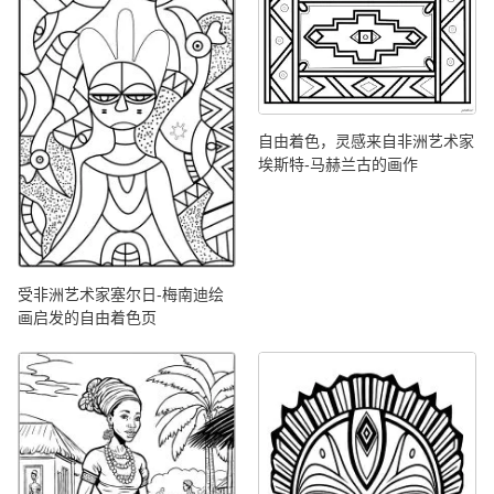
自由着色，灵感来自非洲艺术家
埃斯特-马赫兰古的画作
受非洲艺术家塞尔日-梅南迪绘
画启发的自由着色页