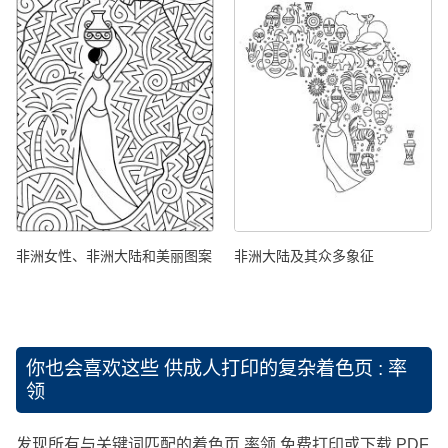
非洲女性、非洲大陆和美丽图案
非洲大陆及其众多象征
你也会喜欢这些
供成人打印的复杂着色页 : 率
领
发现所有与关键词匹配的着色页 率领 免费打印或下载 PDF