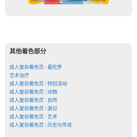
其他着色部分
成人复杂着色页 : 曼陀罗
艺术治疗
成人复杂着色页 : 特别活动
成人复杂着色页 : 动物
成人复杂着色页 : 自然
成人复杂着色页 : 游记
成人复杂着色页 : 艺术
成人复杂着色页 : 历史与传说