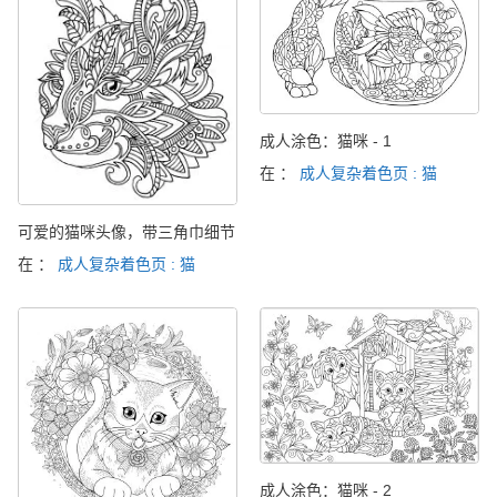
成人涂色：猫咪 - 1
在 ：
成人复杂着色页 : 猫
可爱的猫咪头像，带三角巾细节
在 ：
成人复杂着色页 : 猫
成人涂色：猫咪 - 2