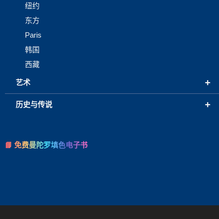
纽约
东方
Paris
韩国
西藏
+
艺术
+
历史与传说
📘 免费曼陀罗填色电子书