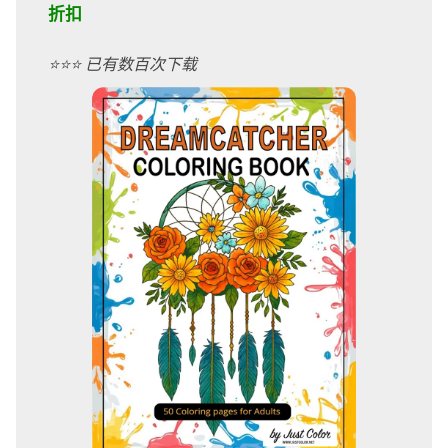
折扣
⭐️⭐️⭐️ 已有数百次下载