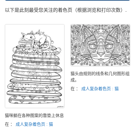
以下是此刻最受您关注的着色页（根据浏览和打印次数）.
猫头由规则的线条和几何图形组
成。
在 ：
成人复杂着色页 : 猫
猫咪躺在各种图案的靠垫上休息
在 ：
成人复杂着色页 : 猫