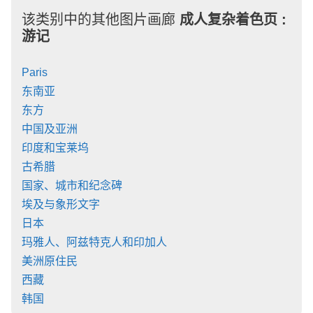
该类别中的其他图片画廊
成人复杂着色页 :
游记
Paris
东南亚
东方
中国及亚洲
印度和宝莱坞
古希腊
国家、城市和纪念碑
埃及与象形文字
日本
玛雅人、阿兹特克人和印加人
美洲原住民
西藏
韩国