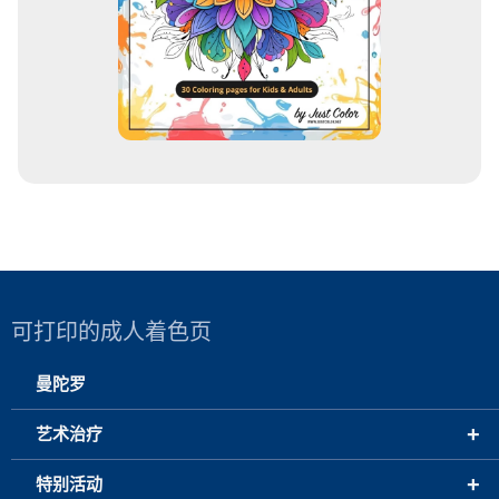
可打印的成人着色页
曼陀罗
+
艺术治疗
+
特别活动