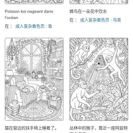
Poisson koi nageant dans
蜂鸟在一朵花中饮水
l'océan
在 ：
成人复杂着色页 : 鸟类
在 ：
成人复杂着色页 : 鱼
猫在窗边的扶手椅上睡着了。
丛林中的猴子，靠近一座阿兹特