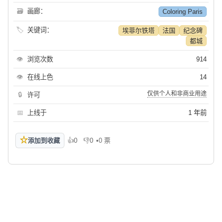
🗃
画廊：
Coloring Paris
🏷
关键词：
埃菲尔铁塔
法国
纪念碑
都城
👁
浏览次数
914
👁
在线上色
14
仅供个人和非商业用途
🔒
许可
📅
上线于
1 年前
☆
添加到收藏
👍
0
👎
0
•
0 票
喜欢
不喜欢