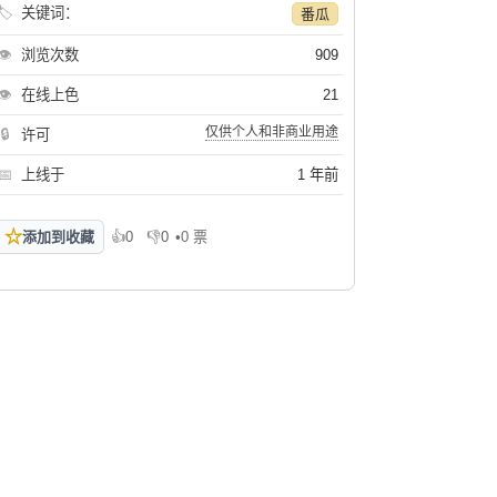
🏷
关键词：
番瓜
👁
浏览次数
909
👁
在线上色
21
仅供个人和非商业用途
🔒
许可
📅
上线于
1 年前
☆
添加到收藏
👍
0
👎
0
•
0 票
喜欢
不喜欢