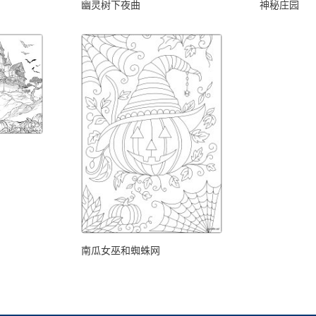
幽灵树下夜曲
神秘庄园
南瓜女巫和蜘蛛网