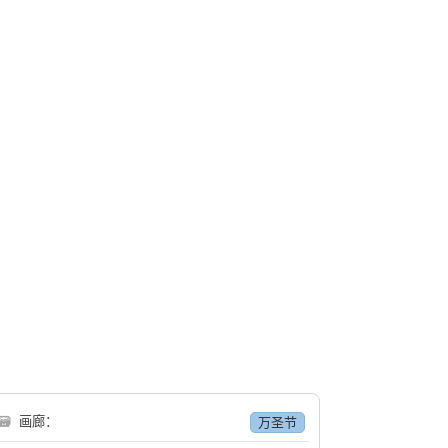
🗃
画廊：
万圣节