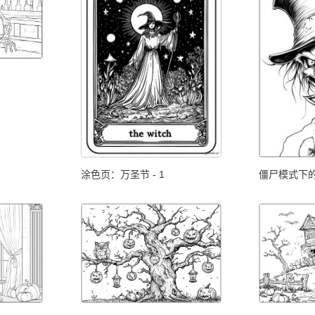
涂色页：万圣节 - 1
僵尸模式下