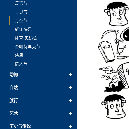
复活节
亡灵节
万圣节
新年快乐
体育/奥运会
圣帕特里克节
感恩
情人节
+
动物
+
自然
+
旅行
+
艺术
+
历史与传说