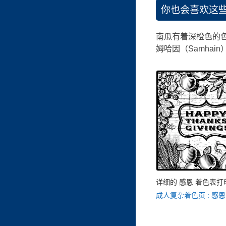
你也会喜欢这
南瓜有着深橙色的
姆哈因（Samha
详细的 感恩 着色表打
成人复杂着色页 : 感恩