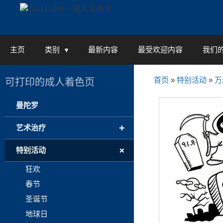
Skip
to
content
主页
类别
最新内容
最受欢迎内容
我们
首页
»
特别活动
»
万
可打印的成人着色页
曼陀罗
+
艺术治疗
+
特别活动
狂欢
春节
圣诞节
地球日