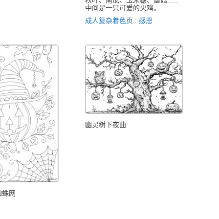
秋叶、南瓜、玉米穗、蘑菇......
中间是一只可爱的火鸡。
成人复杂着色页 : 感恩
幽灵树下夜曲
蜘蛛网