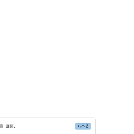
🗃
画廊：
万圣节