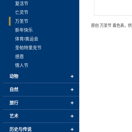
复活节
亡灵节
万圣节
原创 万圣节 着色表，
新年快乐
体育/奥运会
圣帕特里克节
感恩
情人节
+
动物
+
自然
+
旅行
+
艺术
+
历史与传说