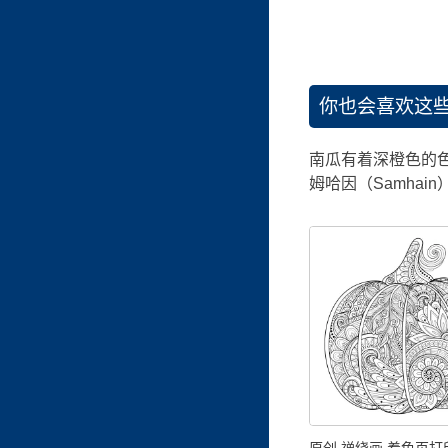
你也会喜欢这
南瓜有着深橙色的
姆哈因（Samha