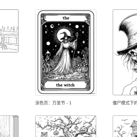
涂色页：万圣节 - 1
僵尸模式下