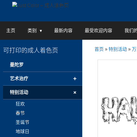
Skip
to
content
主页
类别
最新内容
最受欢迎内容
我们
首页
»
特别活动
»
万
可打印的成人着色页
曼陀罗
+
艺术治疗
+
特别活动
狂欢
春节
圣诞节
地球日