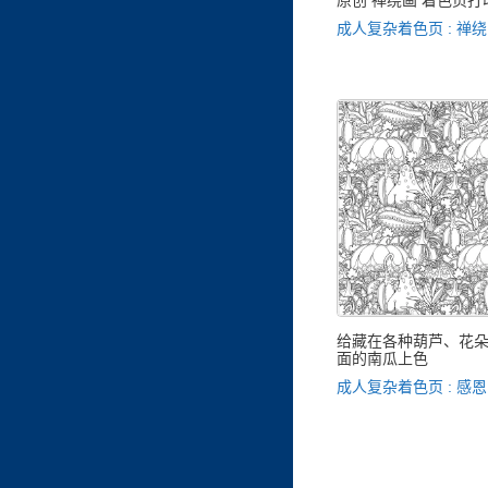
原创 禅绕画 着色页
成人复杂着色页 : 禅
给藏在各种葫芦、花
面的南瓜上色
成人复杂着色页 : 感恩