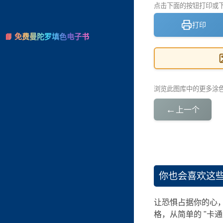
点击下面的按钮打印或下载
打印
📘 免费曼陀罗填色电子书
浏览此图库中的更多涂
←
上一个
你也会喜欢这
让恐惧占据你的心，
格，从简单的 "卡