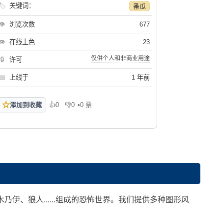
🏷
关键词：
番瓜
👁
浏览次数
677
👁
在线上色
23
仅供个人和非商业用途
🔒
许可
📅
上线于
1 年前
☆
添加到收藏
👍
0
👎
0
•
0 票
喜欢
不喜欢
伊、狼人......组成的恐怖世界。我们提供多种图形风