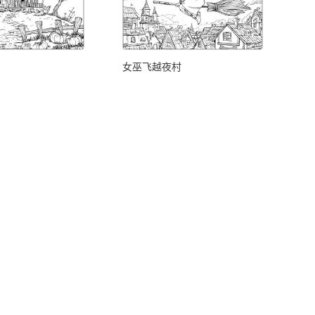
女巫飞越夜村