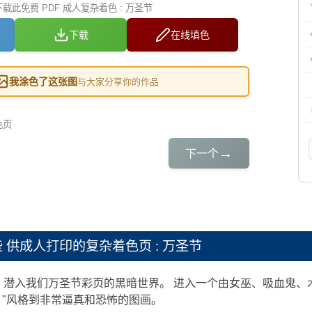
此免费 PDF 成人复杂着色 : 万圣节
下载
在线填色
我涂色了这张图
与大家分享你的作品
色页
→
下一个
些
供成人打印的复杂着色页 : 万圣节
潜入我们万圣节彩页的黑暗世界。 进入一个由女巫、吸血鬼、木乃
通 "风格到非常逼真和恐怖的图画。