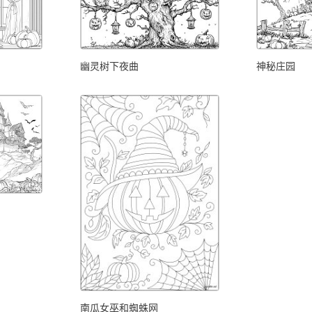
幽灵树下夜曲
神秘庄园
南瓜女巫和蜘蛛网