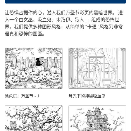
让恐惧占据你的心，潜入我们万圣节彩页的黑暗世界。 进
入一个由女巫、吸血鬼、木乃伊、狼人......组成的恐怖世
界。我们提供多种图形风格，从简单的 "卡通 "风格到非常
逼真和恐怖的图画。
涂色页：万圣节 - 1
月光下的神秘吸血鬼