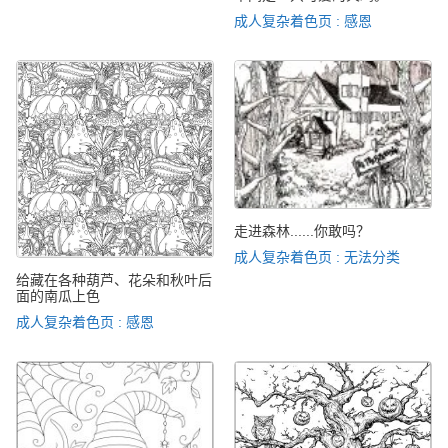
成人复杂着色页 : 感恩
走进森林......你敢吗？
成人复杂着色页 : 无法分类
给藏在各种葫芦、花朵和秋叶后
面的南瓜上色
成人复杂着色页 : 感恩