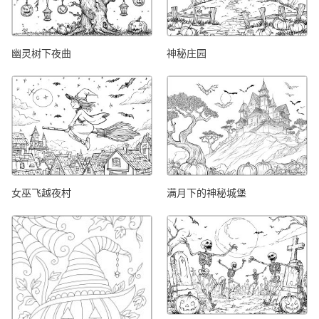
幽灵树下夜曲
神秘庄园
女巫飞越夜村
满月下的神秘城堡