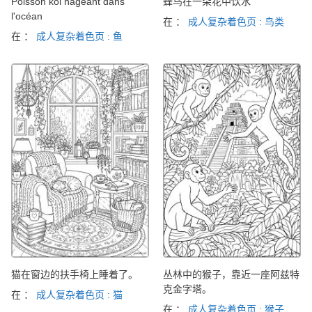
Poisson koi nageant dans
蜂鸟在一朵花中饮水
l'océan
在 ：
成人复杂着色页 : 鸟类
在 ：
成人复杂着色页 : 鱼
猫在窗边的扶手椅上睡着了。
丛林中的猴子，靠近一座阿兹特
克金字塔。
在 ：
成人复杂着色页 : 猫
在 ：
成人复杂着色页 : 猴子