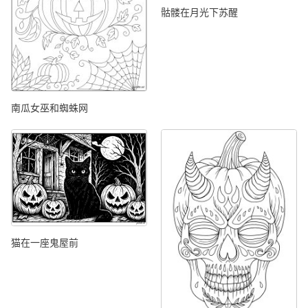
骷髅在月光下苏醒
南瓜女巫和蜘蛛网
猫在一座鬼屋前