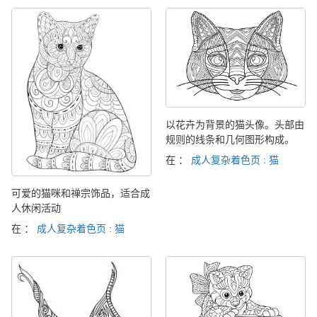
以花卉为背景的猫头像。头部由
规则的线条和几何图形构成。
在 ：
成人复杂着色页 : 猫
可爱的猫咪和禅宗饰品，适合成
人休闲活动
在 ：
成人复杂着色页 : 猫