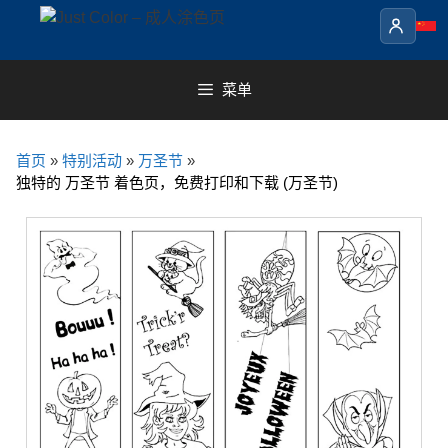
Skip
to
content
菜单
首页
»
特别活动
»
万圣节
»
独特的 万圣节 着色页，免费打印和下载 (万圣节)