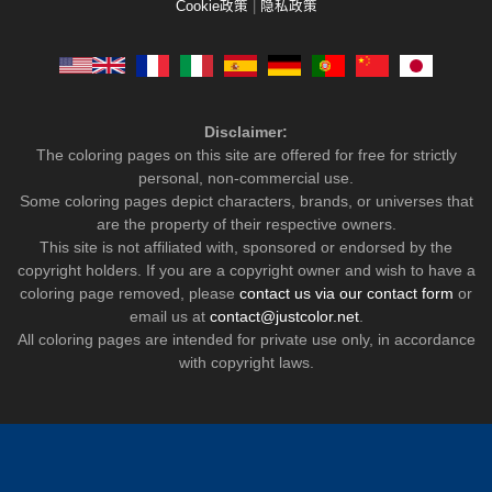
Cookie政策
|
隐私政策
Disclaimer:
The coloring pages on this site are offered for free for strictly
personal, non-commercial use.
Some coloring pages depict characters, brands, or universes that
are the property of their respective owners.
This site is not affiliated with, sponsored or endorsed by the
copyright holders. If you are a copyright owner and wish to have a
coloring page removed, please
contact us via our contact form
or
email us at
contact@justcolor.net
.
All coloring pages are intended for private use only, in accordance
with copyright laws.