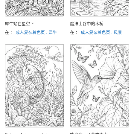
犀牛站在星空下
魔法山谷中的木桥
在 ：
成人复杂着色页 : 犀牛
在 ：
成人复杂着色页 : 风景