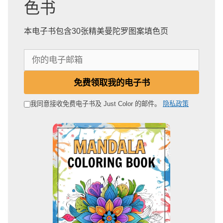
色书
本电子书包含30张精美曼陀罗图案填色页
你
的
电
免费领取我的电子书
子
邮
我同意接收免费电子书及 Just Color 的邮件。
隐私政策
箱