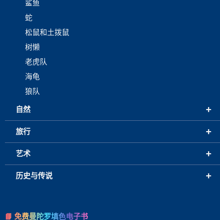
鲨鱼
蛇
松鼠和土拨鼠
树懒
老虎队
海龟
狼队
+
自然
+
旅行
+
艺术
+
历史与传说
📘 免费曼陀罗填色电子书