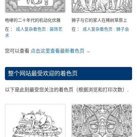
咆哮的二十年代的机动化优雅
狮子与它的家人在稀树草原上
在 ：
成人复杂着色页 : 装饰艺
在 ：
成人复杂着色页 : 狮子会
术
您可以查看
点击这里查看最新着色页 →
整个网站最受欢迎的着色页
以下是此刻最受您关注的着色页（根据浏览和打印次数）.