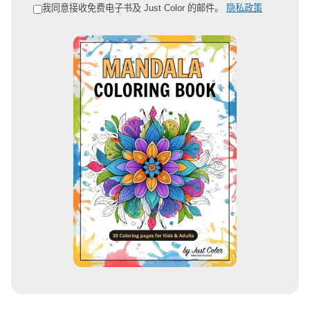
邮
我同意接收免费电子书及 Just Color 的邮件。
隐私政策
箱