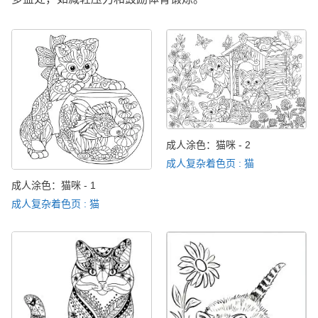
成人涂色：猫咪 - 2
成人复杂着色页 : 猫
成人涂色：猫咪 - 1
成人复杂着色页 : 猫