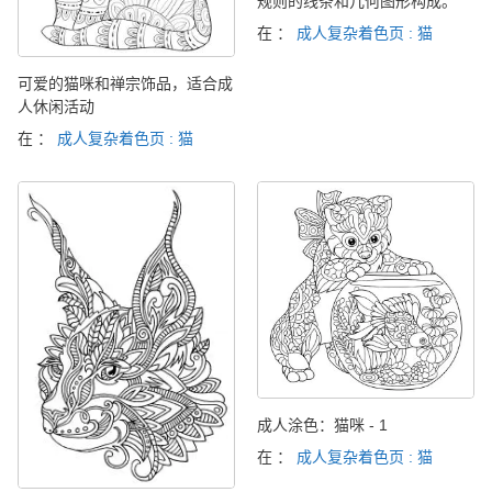
规则的线条和几何图形构成。
在 ：
成人复杂着色页 : 猫
可爱的猫咪和禅宗饰品，适合成
人休闲活动
在 ：
成人复杂着色页 : 猫
成人涂色：猫咪 - 1
在 ：
成人复杂着色页 : 猫