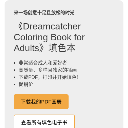
来一场创意十足且放松的时光
《Dreamcatcher
Coloring Book for
Adults》填色本
非常适合成人和爱好者
高质量、多样且独家的插画
下载PDF，打印并开始填色！
促销价
下载我的PDF画册
查看所有填色电子书