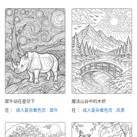
犀牛站在星空下
魔法山谷中的木桥
在 ：
成人复杂着色页 : 犀牛
在 ：
成人复杂着色页 : 风景