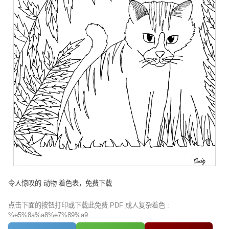
令人惊叹的 动物 着色表，免费下载
点击下面的按钮打印或下载此免费 PDF 成人复杂着色 :
%e5%8a%a8%e7%89%a9