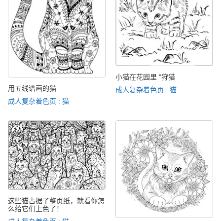
小猫在花园里 "狩猎
用五线谱画的猫
成人复杂着色页 : 猫
成人复杂着色页 : 猫
这些猫占据了整页纸，就看你怎
么给它们上色了！