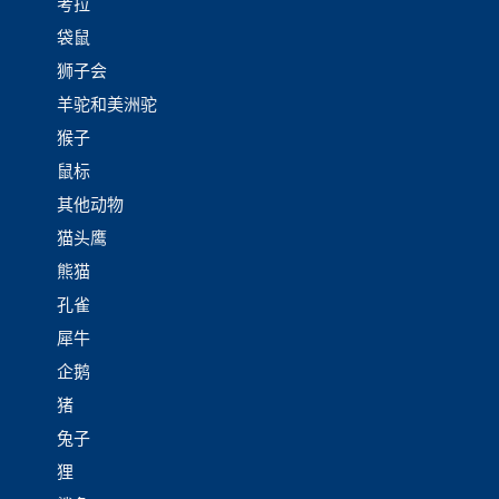
考拉
袋鼠
狮子会
羊驼和美洲驼
猴子
鼠标
其他动物
猫头鹰
熊猫
孔雀
犀牛
企鹅
猪
兔子
狸