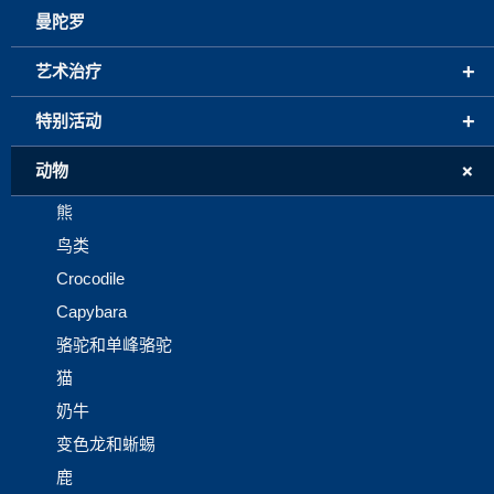
曼陀罗
+
艺术治疗
+
特别活动
+
动物
熊
鸟类
Crocodile
Capybara
骆驼和单峰骆驼
猫
奶牛
变色龙和蜥蜴
鹿