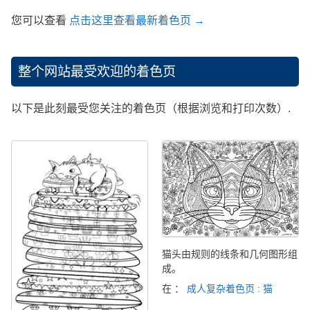
您可以查看
点击这里查看最新着色页 →
整个网站最受欢迎的着色页
以下是此刻最受您关注的着色页（根据浏览和打印次数）.
猫头由规则的线条和几何图形组
成。
在 ：
成人复杂着色页 : 猫