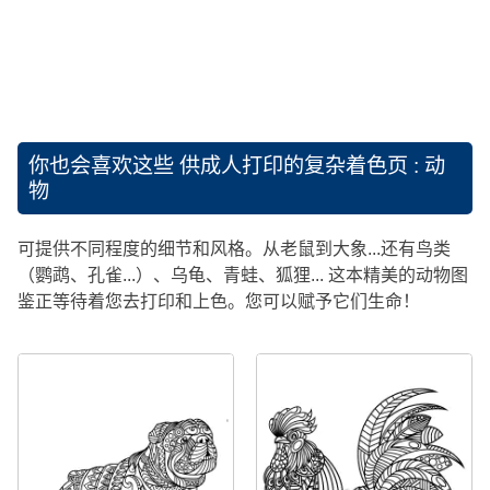
你也会喜欢这些
供成人打印的复杂着色页 : 动
物
可提供不同程度的细节和风格。从老鼠到大象...还有鸟类
（鹦鹉、孔雀...）、乌龟、青蛙、狐狸... 这本精美的动物图
鉴正等待着您去打印和上色。您可以赋予它们生命！