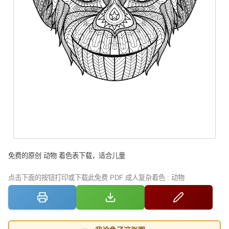
免费的原创 动物 着色表下载，适合儿童
点击下面的按钮打印或下载此免费 PDF 成人复杂着色 : 动物