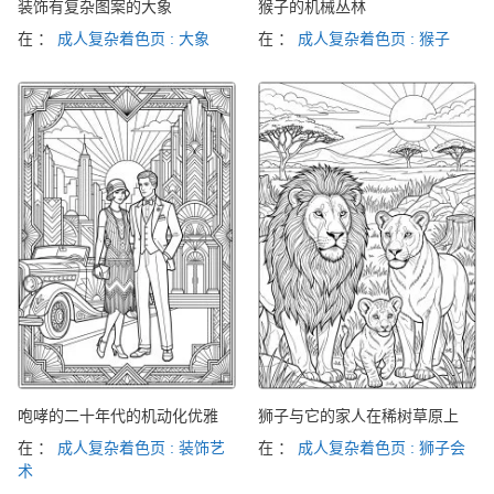
装饰有复杂图案的大象
猴子的机械丛林
在 ：
成人复杂着色页 : 大象
在 ：
成人复杂着色页 : 猴子
咆哮的二十年代的机动化优雅
狮子与它的家人在稀树草原上
在 ：
成人复杂着色页 : 装饰艺
在 ：
成人复杂着色页 : 狮子会
术