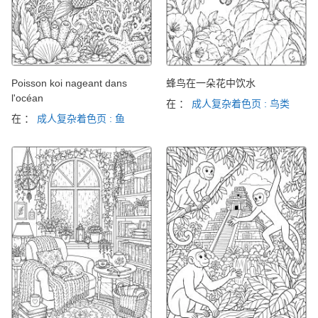
Poisson koi nageant dans
蜂鸟在一朵花中饮水
l'océan
在 ：
成人复杂着色页 : 鸟类
在 ：
成人复杂着色页 : 鱼