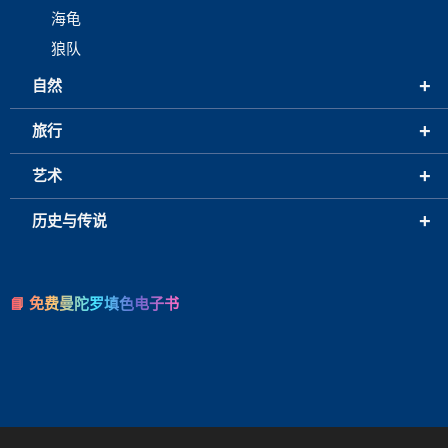
海龟
狼队
+
自然
+
旅行
+
艺术
+
历史与传说
📘 免费曼陀罗填色电子书