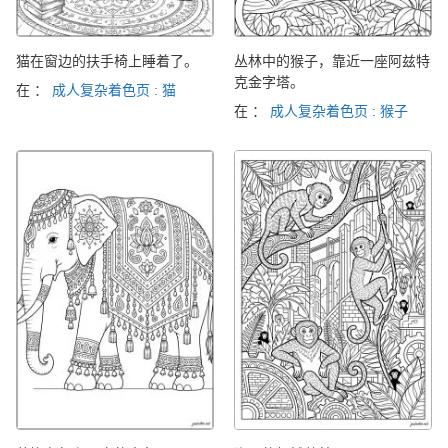
猫在窗边的扶手椅上睡着了。
丛林中的猴子，靠近一座阿兹特
克金字塔。
在 ：
成人复杂着色页 : 猫
在 ：
成人复杂着色页 : 猴子