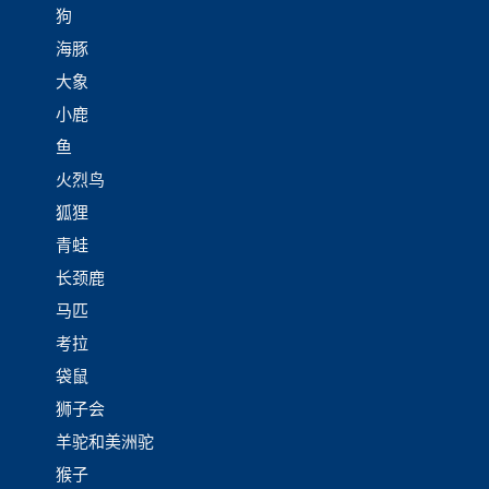
狗
海豚
大象
小鹿
鱼
火烈鸟
狐狸
青蛙
长颈鹿
马匹
考拉
袋鼠
狮子会
羊驼和美洲驼
猴子