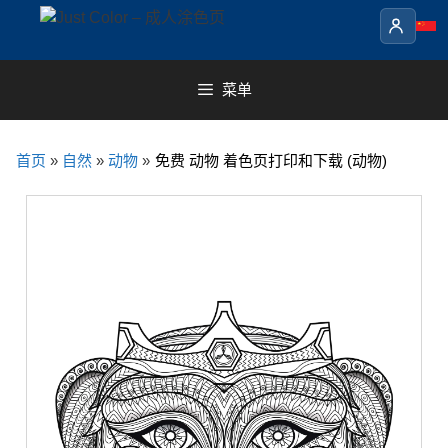
Skip
to
content
菜单
首页
»
自然
»
动物
»
免费 动物 着色页打印和下载 (动物)