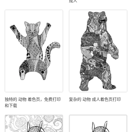
成人
独特的 动物 着色页，免费打印
复杂的 动物 成人着色页打印
和下载