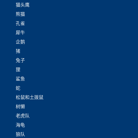
猫头鹰
熊猫
孔雀
犀牛
企鹅
猪
兔子
狸
鲨鱼
蛇
松鼠和土拨鼠
树懒
老虎队
海龟
狼队