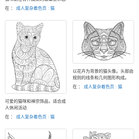
在 ：
成人复杂着色页 : 猫
以花卉为背景的猫头像。头部由
规则的线条和几何图形构成。
在 ：
成人复杂着色页 : 猫
可爱的猫咪和禅宗饰品，适合成
人休闲活动
在 ：
成人复杂着色页 : 猫