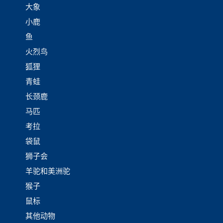
大象
小鹿
鱼
火烈鸟
狐狸
青蛙
长颈鹿
马匹
考拉
袋鼠
狮子会
羊驼和美洲驼
猴子
鼠标
其他动物