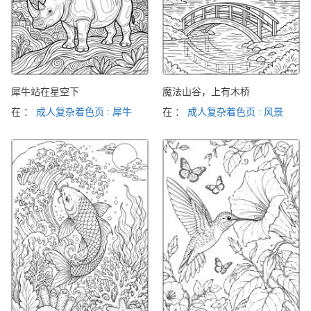
犀牛站在星空下
魔法山谷，上有木桥
在 ：
成人复杂着色页 : 犀牛
在 ：
成人复杂着色页 : 风景