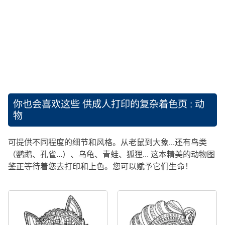
你也会喜欢这些
供成人打印的复杂着色页 : 动
物
可提供不同程度的细节和风格。从老鼠到大象...还有鸟类
（鹦鹉、孔雀...）、乌龟、青蛙、狐狸... 这本精美的动物图
鉴正等待着您去打印和上色。您可以赋予它们生命！