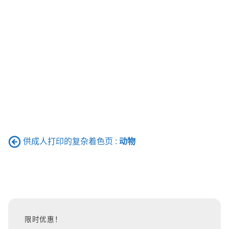
供成人打印的复杂着色页 :
动物
限时优惠！