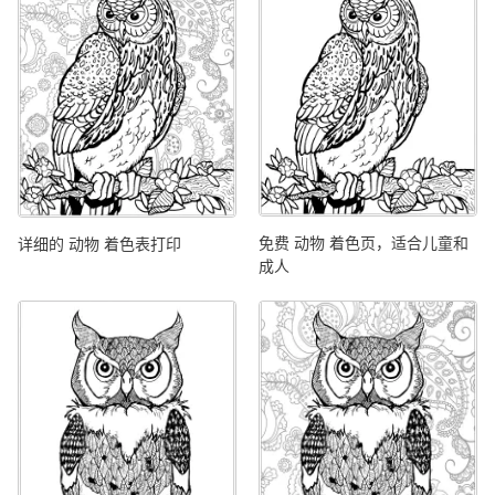
免费 动物 着色页，适合儿童和
详细的 动物 着色表打印
成人