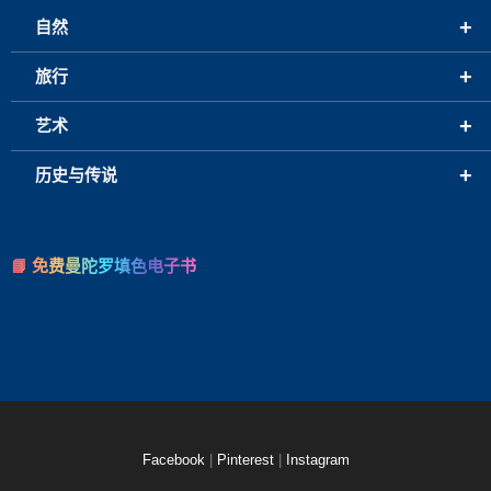
+
自然
+
旅行
+
艺术
+
历史与传说
📘 免费曼陀罗填色电子书
Facebook
|
Pinterest
|
Instagram