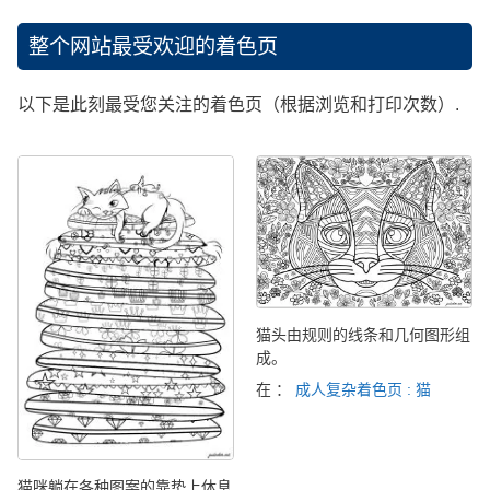
整个网站最受欢迎的着色页
以下是此刻最受您关注的着色页（根据浏览和打印次数）.
猫头由规则的线条和几何图形组
成。
在 ：
成人复杂着色页 : 猫
猫咪躺在各种图案的靠垫上休息