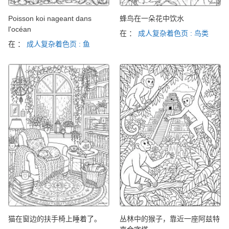
Poisson koi nageant dans
蜂鸟在一朵花中饮水
l'océan
在 ：
成人复杂着色页 : 鸟类
在 ：
成人复杂着色页 : 鱼
猫在窗边的扶手椅上睡着了。
丛林中的猴子，靠近一座阿兹特