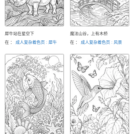
犀牛站在星空下
魔法山谷，上有木桥
在 ：
成人复杂着色页 : 犀牛
在 ：
成人复杂着色页 : 风景