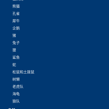
熊猫
孔雀
犀牛
企鹅
猪
兔子
狸
鲨鱼
蛇
松鼠和土拨鼠
树懒
老虎队
海龟
狼队