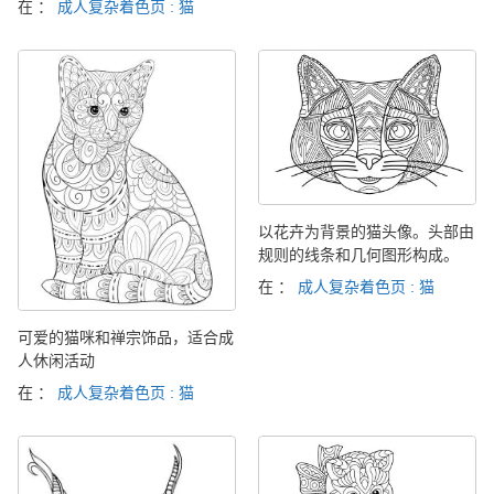
在 ：
成人复杂着色页 : 猫
以花卉为背景的猫头像。头部由
规则的线条和几何图形构成。
在 ：
成人复杂着色页 : 猫
可爱的猫咪和禅宗饰品，适合成
人休闲活动
在 ：
成人复杂着色页 : 猫