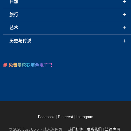
+
自然
+
旅行
+
艺术
+
历史与传说
📘 免费曼陀罗填色电子书
Facebook
|
Pinterest
|
Instagram
© 2026 Just Color - 成人涂色页
热门标签
|
联系我们
|
法律声明
|