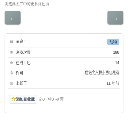
浏览此图库中的更多涂色页
←
→
🗃
画廊：
动物
👁
浏览次数
198
👁
在线上色
14
仅供个人和非商业用途
🔒
许可
📅
上线于
11 年前
☆
添加到收藏
👍
0
👎
0
•
0 票
喜欢
不喜欢