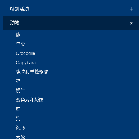
+
特别活动
+
动物
熊
鸟类
Crocodile
Capybara
骆驼和单峰骆驼
猫
奶牛
变色龙和蜥蜴
鹿
狗
海豚
大象