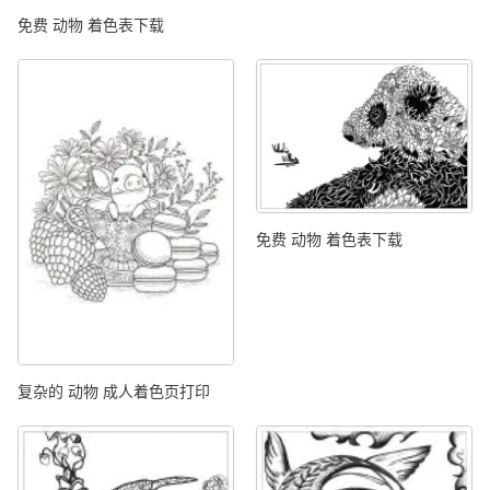
免费 动物 着色表下载
免费 动物 着色表下载
复杂的 动物 成人着色页打印