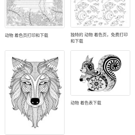
独特的 动物 着色页，免费打印
动物 着色页打印和下载
和下载
动物 着色表下载