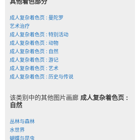
其他着色部分
成人复杂着色页 : 曼陀罗
艺术治疗
成人复杂着色页 : 特别活动
成人复杂着色页 : 动物
成人复杂着色页 : 自然
成人复杂着色页 : 游记
成人复杂着色页 : 艺术
成人复杂着色页 : 历史与传说
该类别中的其他图片画廊
成人复杂着色页 :
自然
丛林与森林
水世界
蝴蝶与昆虫