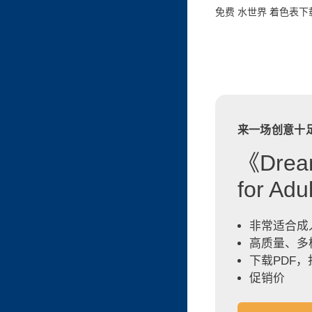
免费 水世界 着色表下
来一场创意十
《Dream
for A
非常适合成
高质量、多
下载PDF
促销价