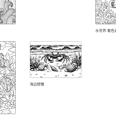
塔
水世界 着色
海边螃蟹