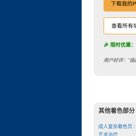
下载我的P
查看所有
🎉 限时优惠
用户好评："插
其他着色部分
成人复杂着色页 :
艺术治疗