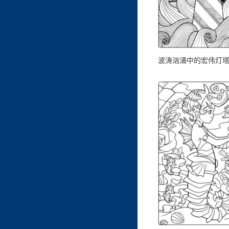
波涛汹涌中的宏伟灯