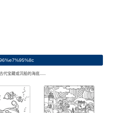
6%e7%95%8c
宝藏或沉船的海底......