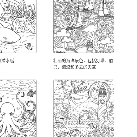
和潜水艇
壮丽的海洋景色，包括灯塔、船
只、海浪和多云的天空