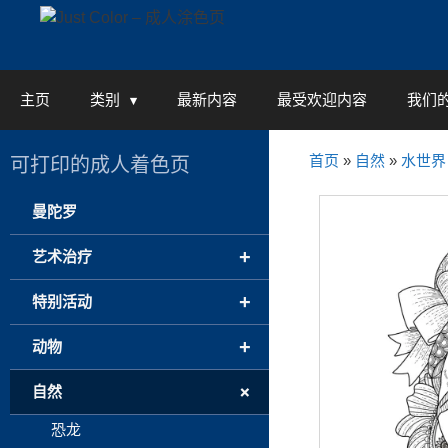
Skip
to
content
主页
类别
最新内容
最受欢迎内容
我们
首页
»
自然
»
水世界
可打印的成人着色页
曼陀罗
+
艺术治疗
+
特别活动
+
动物
+
自然
恐龙