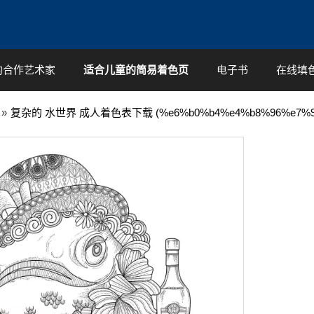
的合作艺术家
适合儿童的简易着色页
电子书
在线填
»
复杂的 水世界 成人着色表下载 (%e6%b0%b4%e4%b8%96%e7%9