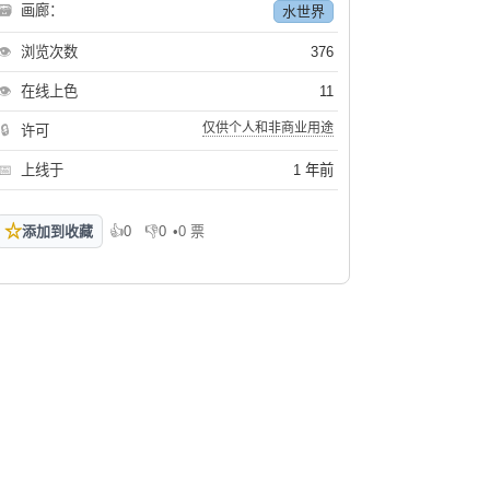
🗃
画廊：
水世界
👁
浏览次数
376
👁
在线上色
11
仅供个人和非商业用途
🔒
许可
📅
上线于
1 年前
☆
添加到收藏
👍
0
👎
0
•
0 票
喜欢
不喜欢