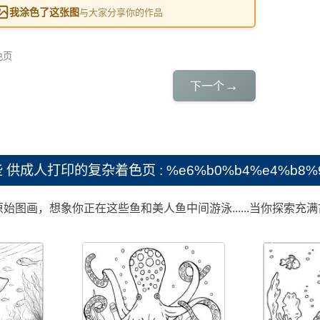
我涂色了这张图
与大家分享你的作品
色页
→
下一个
些
供成人打印的复杂着色页 : %e6%b0%b4%e4%b8%9
图画，想象你正在这些鱼和美人鱼中间游泳......当你探索充满古代