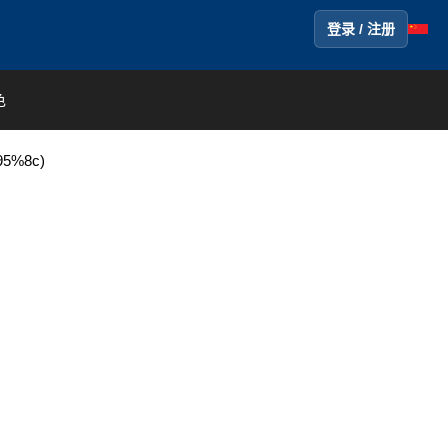
登录 / 注册
色
5%8c)