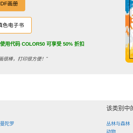
DF画册
填色电子书
：使用代码
COLOR50
可享受 50% 折扣
画很棒，打印很方便！"
该类别中
 曼陀罗
丛林与森林
动物