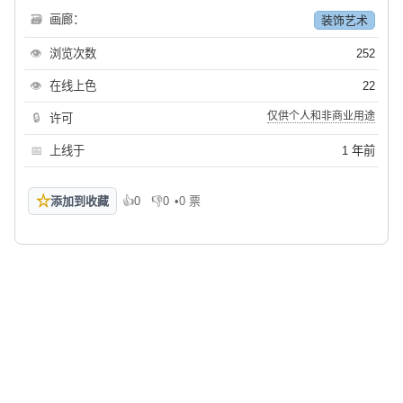
🗃
画廊：
装饰艺术
👁
浏览次数
252
👁
在线上色
22
仅供个人和非商业用途
🔒
许可
📅
上线于
1 年前
☆
添加到收藏
👍
0
👎
0
•
0 票
喜欢
不喜欢