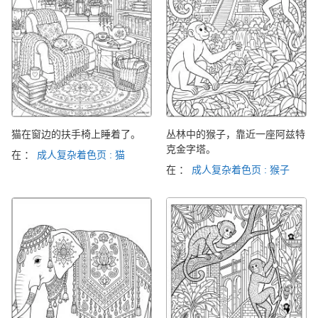
猫在窗边的扶手椅上睡着了。
丛林中的猴子，靠近一座阿兹特
克金字塔。
在 ：
成人复杂着色页 : 猫
在 ：
成人复杂着色页 : 猴子