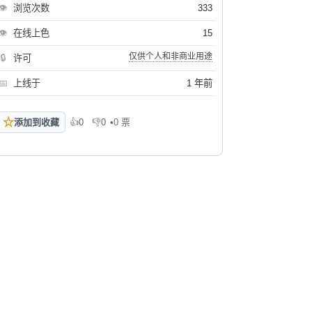
👁
浏览次数
333
👁
在线上色
15
仅供个人和非商业用途
🔒
许可
📅
上线于
1 年前
☆
添加到收藏
👍
0
👎
0
•
0 票
喜欢
不喜欢