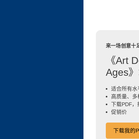
来一场创意十
《Art De
Ages
适合所有水
高质量、多
下载PDF
促销价
下载我的P