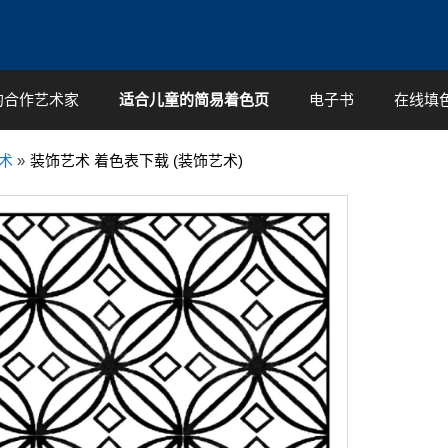
的合作艺术家
适合儿童的简易着色页
电子书
在线填
术
»
装饰艺术 着色表下载 (装饰艺术)