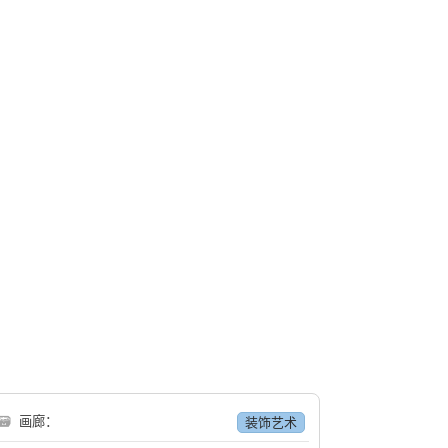
🗃
画廊：
装饰艺术