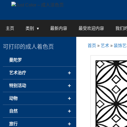
Skip
to
content
主页
类别
最新内容
最受欢迎内容
我们
首页
»
艺术
»
装饰艺
可打印的成人着色页
曼陀罗
+
艺术治疗
+
特别活动
+
动物
+
自然
+
旅行