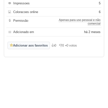
👁
Impressoes
5
💻
Coloracoes online
6
Apenas para uso pessoal e não
🔒
Permissão
comercial
📅
Adicionado em
há 2 meses
☆
Adicionar aos favoritos
👍
0
👎
0
•
0 votos
Gosto
Não gosto