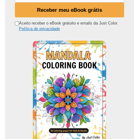
u
Receber meu eBook grátis
e
n
Aceito receber o eBook gratuito e emails da Just Color.
Política de privacidade
d
e
r
e
ç
o
d
e
e
m
a
i
l