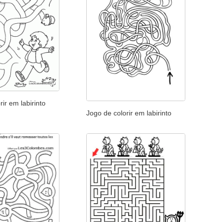
rir em labirinto
Jogo de colorir em labirinto