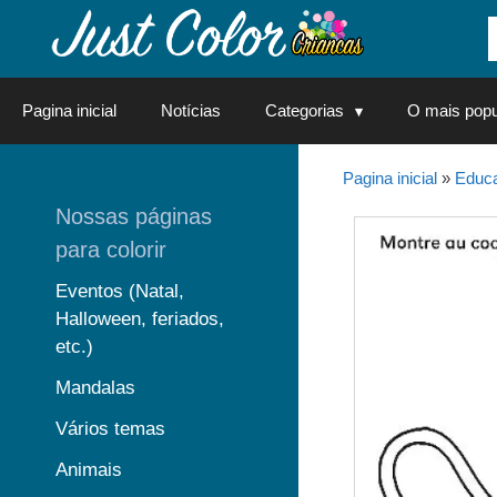
Saltar
para
o
conteúdo
Pagina inicial
Notícias
Categorias
O mais popu
Pagina inicial
»
Educa
Nossas páginas
para colorir
Eventos (Natal,
Halloween, feriados,
etc.)
Mandalas
Vários temas
Animais