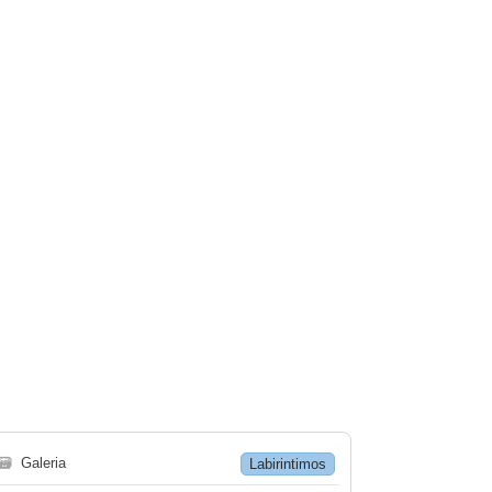
🗃
Galeria
Labirintimos