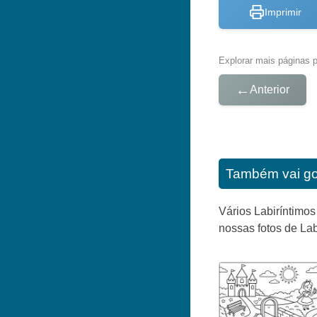
Imprimir
Explorar mais páginas pa
←
Anterior
Também vai go
Vários Labiríntimos
nossas fotos de Lab