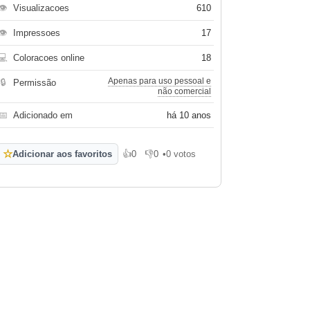
👁
Visualizacoes
610
👁
Impressoes
17
💻
Coloracoes online
18
Apenas para uso pessoal e
🔒
Permissão
não comercial
📅
Adicionado em
há 10 anos
☆
Adicionar aos favoritos
👍
0
👎
0
•
0 votos
Gosto
Não gosto