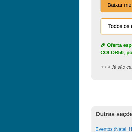
Baixar m
Todos os 
🎉 Oferta es
COLOR50
, p
⭐️⭐️⭐️ Já são 
Outras seçõe
Eventos (Natal, H