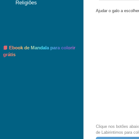
Religiões
Ajudar o galo a escolhe
📘 Ebook de Mandala para colorir
grátis
Clique nos botões abai
de Labirintimos para col