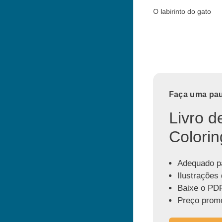
O labirinto do gato
Faça uma paus
Livro d
Colorin
Adequado pa
Ilustrações 
Baixe o PDF
Preço promo