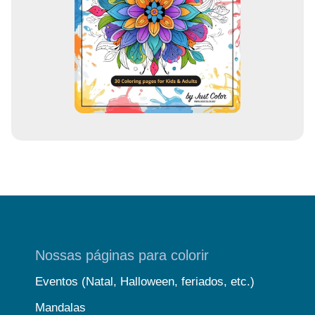
m
a
i
l
Nossas páginas para colorir
Eventos (Natal, Halloween, feriados, etc.)
Mandalas