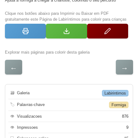
Ajuda a formiga a chegar à charlotte, colorindo o seu percurso
Clique nos botões abaixo para Imprimir ou Baixar em PDF
gratuitamente este Página de Labiríntimos para colorir para crianças
Explorar mais páginas para colorir desta galeria
←
→
🗃
Galeria
Labirintimos
🏷
Palavras-chave
Formiga
👁
Visualizacoes
876
👁
Impressoes
9