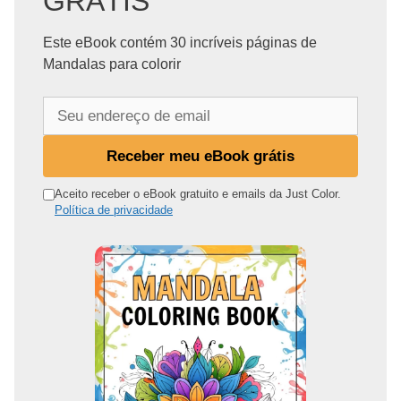
GRÁTIS
Este eBook contém 30 incríveis páginas de
Mandalas para colorir
S
e
u
Receber meu eBook grátis
e
n
Aceito receber o eBook gratuito e emails da Just Color.
Política de privacidade
d
e
r
e
ç
o
d
e
e