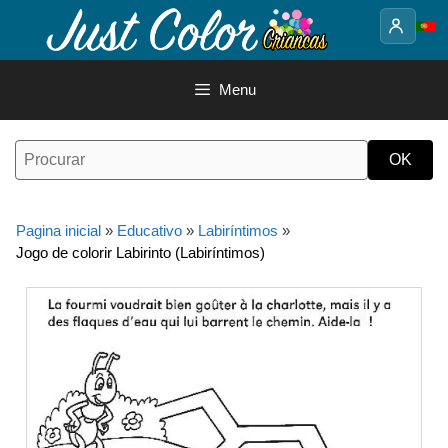
Saltar
para
o
conteúdo
Menu
Pagina inicial
»
Educativo
»
Labiríntimos
»
Jogo de colorir Labirinto (Labiríntimos)