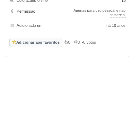
💻
Coloracoes online
15
Apenas para uso pessoal e não
🔒
Permissão
comercial
📅
Adicionado em
há 10 anos
☆
Adicionar aos favoritos
👍
0
👎
0
•
0 votos
Gosto
Não gosto