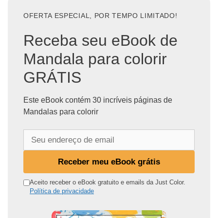
OFERTA ESPECIAL, POR TEMPO LIMITADO!
Receba seu eBook de
Mandala para colorir
GRÁTIS
Este eBook contém 30 incríveis páginas de
Mandalas para colorir
S
e
u
Receber meu eBook grátis
e
n
Aceito receber o eBook gratuito e emails da Just Color.
Política de privacidade
d
e
r