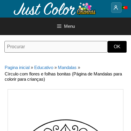
Saltar
para
o
conteúdo
Menu
Pagina inicial
»
Educativo
»
Mandalas
»
Círculo com flores e folhas bonitas (Página de Mandalas para
colorir para crianças)