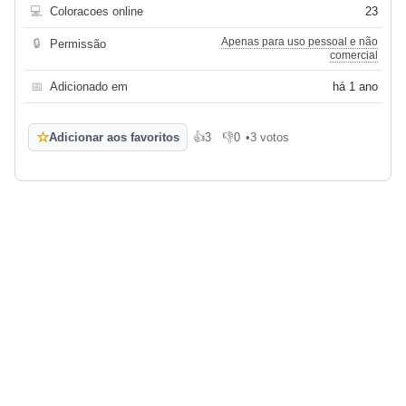
💻
Coloracoes online
23
Apenas para uso pessoal e não
🔒
Permissão
comercial
📅
Adicionado em
há 1 ano
☆
Adicionar aos favoritos
👍
3
👎
0
•
3 votos
Gosto
Não gosto