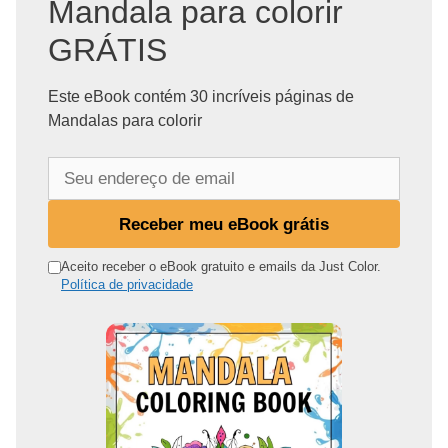
Mandala para colorir
GRÁTIS
Este eBook contém 30 incríveis páginas de
Mandalas para colorir
S
e
u
Receber meu eBook grátis
e
n
Aceito receber o eBook gratuito e emails da Just Color.
Política de privacidade
d
e
r
e
ç
o
d