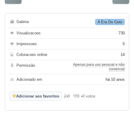
🗃
Galeria
A Era Do Gelo
👁
Visualizacoes
730
👁
Impressoes
5
💻
Coloracoes online
14
Apenas para uso pessoal e não
🔒
Permissão
comercial
📅
Adicionado em
há 10 anos
☆
Adicionar aos favoritos
👍
0
👎
0
•
0 votos
Gosto
Não gosto