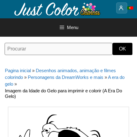
Saltar
para
o
conteúdo
Menu
Pagina inicial
»
Desenhos animados, animação e filmes
colorindo
»
Personagens da DreamWorks e mais
»
A era do
gelo
»
Imagem da Idade do Gelo para imprimir e colorir (A Era Do
Gelo)