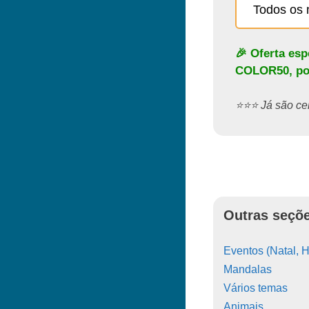
Todos os 
🎉 Oferta es
COLOR50
, p
⭐️⭐️⭐️ Já são 
Outras seçõe
Eventos (Natal, H
Mandalas
Vários temas
Animais