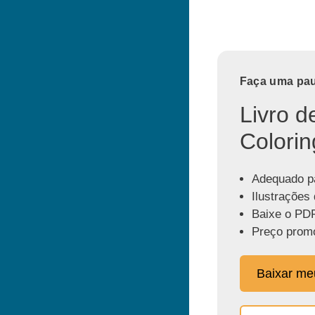
Faça uma paus
Livro d
Colorin
Adequado pa
Ilustrações 
Baixe o PDF
Preço promo
Baixar m