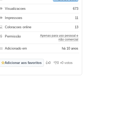
👁
Visualizacoes
673
👁
Impressoes
11
💻
Coloracoes online
13
Apenas para uso pessoal e
🔒
Permissão
não comercial
📅
Adicionado em
há 10 anos
☆
Adicionar aos favoritos
👍
0
👎
0
•
0 votos
Gosto
Não gosto