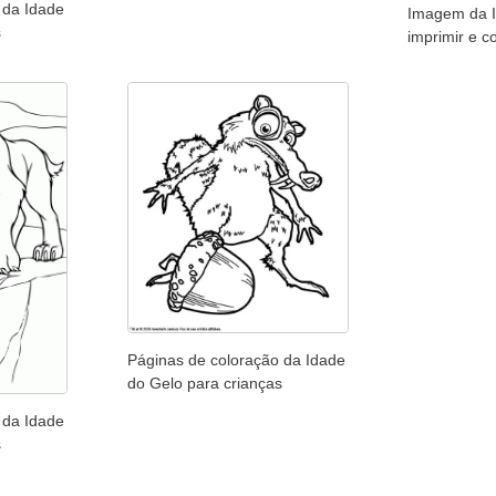
 da Idade
Imagem da I
s
imprimir e co
Páginas de coloração da Idade
do Gelo para crianças
 da Idade
s