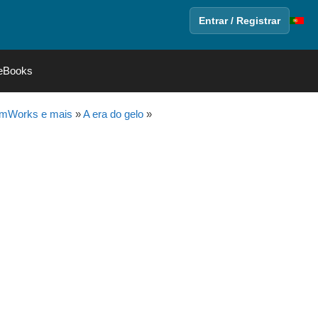
Entrar / Registrar
eBooks
amWorks e mais
»
A era do gelo
»