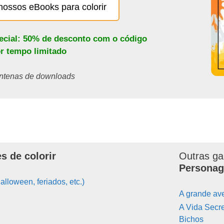
nossos eBooks para colorir
pecial: 50% de desconto com o código
or tempo limitado
centenas de downloads
s de colorir
Outras ga
Personag
alloween, feriados, etc.)
A grande av
A Vida Secr
Bichos