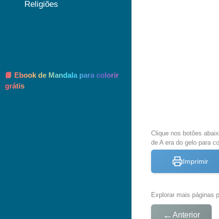
Religiões
📘 Ebook de Mandala para colorir
grátis
Clique nos botões abai
de A era do gelo para co
Imprimir
Explorar mais páginas pa
←
Anterior