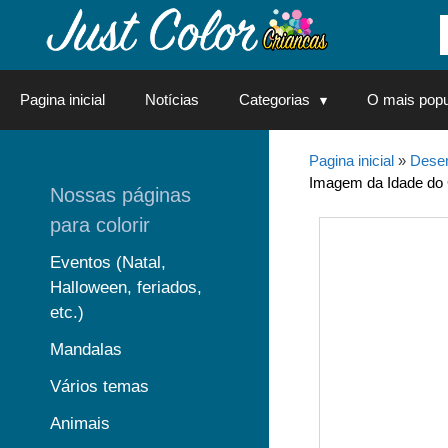
Saltar
para
o
conteúdo
Pagina inicial
Notícias
Categorias
O mais popu
Pagina inicial
»
Desen
Imagem da Idade do Ge
Nossas páginas
para colorir
Eventos (Natal,
Halloween, feriados,
etc.)
Mandalas
Vários temas
Animais