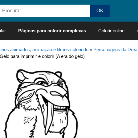
lar
Páginas para colorir complexas
Colorir online
hos animados, animação e filmes colorindo
»
Personagens da Dre
lo para imprimir e colorir (A era do gelo)