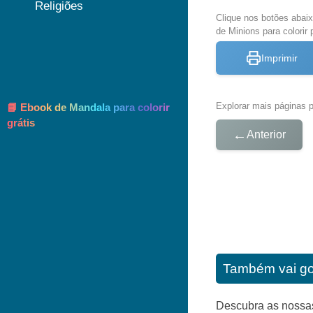
Religiões
Clique nos botões abai
de Minions para colorir 
Imprimir
Explorar mais páginas pa
📘 Ebook de Mandala para colorir
grátis
←
Anterior
Também vai go
Descubra as nossas