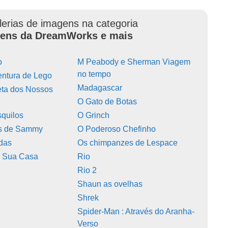
lerias de imagens na categoria
ens da DreamWorks e mais
o
M Peabody e Sherman Viagem
no tempo
entura de Lego
Madagascar
eta dos Nossos
O Gato de Botas
squilos
O Grinch
as de Sammy
O Poderoso Chefinho
ndas
Os chimpanzes de Lespace
 Sua Casa
Rio
Rio 2
Shaun as ovelhas
Shrek
Spider-Man : Através do Aranha-
Verso