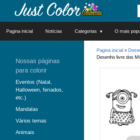
Saltar
para
o
conteúdo
Pagina inicial
Notícias
Categorias
O mais popu
Pagina inicial
»
Desen
Desenho livre dos Min
Nossas páginas
para colorir
Eventos (Natal,
Halloween, feriados,
etc.)
Mandalas
Vários temas
Animais