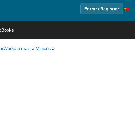
Entrar / Registrar
eBooks
amWorks e mais
»
Minions
»