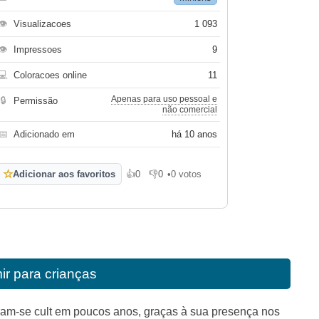
👁
Visualizacoes
1 093
👁
Impressoes
9
💻
Coloracoes online
11
Apenas para uso pessoal e
🔒
Permissão
não comercial
📅
Adicionado em
há 10 anos
☆
Adicionar aos favoritos
👍
0
👎
0
•
0 votos
Gosto
Não gosto
ir para crianças
am-se cult em poucos anos, graças à sua presença nos