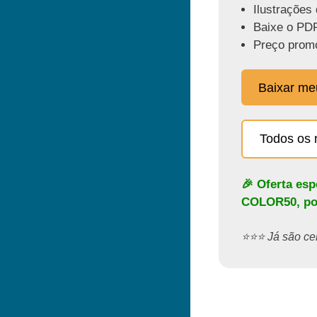
Ilustrações 
Baixe o PDF
Preço promo
Baixar m
Todos os 
🎉 Oferta es
COLOR50
, p
⭐️⭐️⭐️ Já são 