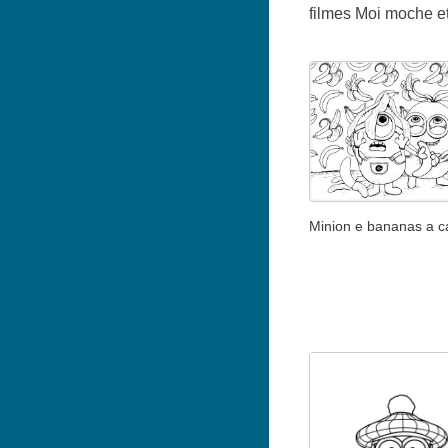
filmes Moi moche et m
Minion e bananas a c