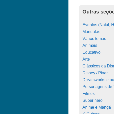
Outras seçõe
Eventos (Natal, H
Mandalas
Vários temas
Animais
Educativo
Arte
Clássicos da Dis
Disney / Pixar
Dreamworks e ou
Personagens de
Filmes
Super heroi
Anime e Mangá