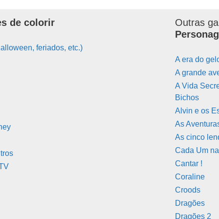
s de colorir
Outras ga
Personag
alloween, feriados, etc.)
A era do gel
A grande av
A Vida Secr
Bichos
Alvin e os E
As Aventur
ney
As cinco le
Cada Um na
tros
Cantar !
 TV
Coraline
Croods
Dragões
Dragões 2