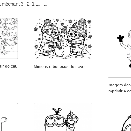
échant 3 , 2, 1 ...... ...
air do céu
Minions e bonecos de neve
Imagem dos 
imprimir e co