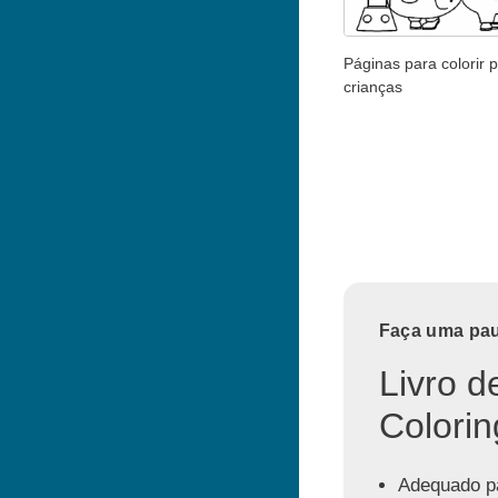
Páginas para colorir 
crianças
Faça uma paus
Livro d
Colorin
Adequado pa