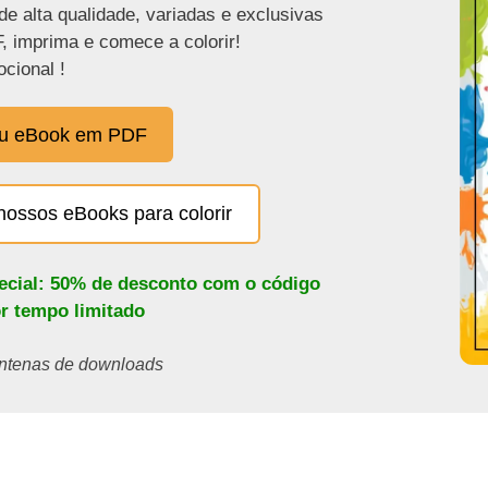
de alta qualidade, variadas e exclusivas
, imprima e comece a colorir!
cional !
eu eBook em PDF
nossos eBooks para colorir
pecial: 50% de desconto com o código
or tempo limitado
centenas de downloads