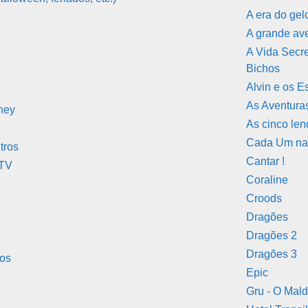
A era do gel
A grande av
A Vida Secr
Bichos
Alvin e os E
As Aventur
ney
As cinco le
Cada Um na
tros
Cantar !
 TV
Coraline
Croods
Dragões
Dragões 2
Dragões 3
hos
Epic
Gru - O Mald