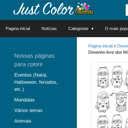
Saltar
para
o
conteúdo
Pagina inicial
Notícias
Categorias
O mais popu
Pagina inicial
»
Desen
Desenho livre dos Min
Nossas páginas
para colorir
Eventos (Natal,
Halloween, feriados,
etc.)
Mandalas
Vários temas
Animais