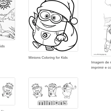
ids
Minions Coloring for Kids
Imagem de m
imprimir e co