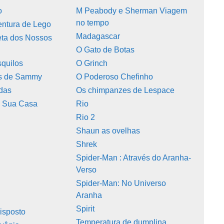
o
M Peabody e Sherman Viagem
no tempo
entura de Lego
Madagascar
eta dos Nossos
O Gato de Botas
squilos
O Grinch
as de Sammy
O Poderoso Chefinho
ndas
Os chimpanzes de Lespace
 Sua Casa
Rio
Rio 2
Shaun as ovelhas
Shrek
Spider-Man : Através do Aranha-
Verso
Spider-Man: No Universo
Aranha
Spirit
isposto
Temperatura de dumplina