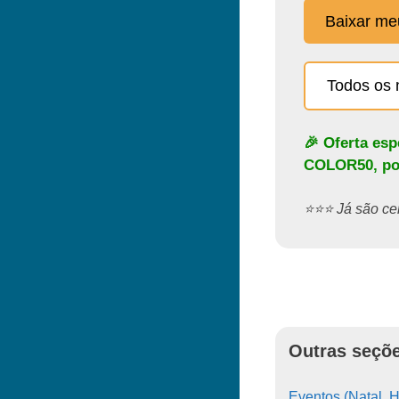
Baixar m
Todos os 
🎉 Oferta es
COLOR50
, p
⭐️⭐️⭐️ Já são 
Outras seçõe
Eventos (Natal, H