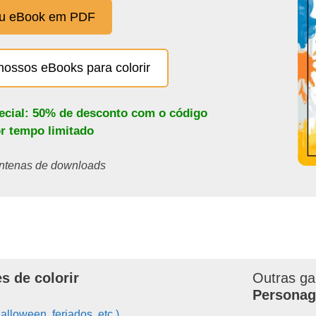
eu eBook em PDF
nossos eBooks para colorir
pecial: 50% de desconto com o código
or tempo limitado
centenas de downloads
s de colorir
Outras ga
Personag
alloween, feriados, etc.)