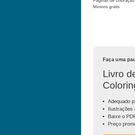
Páginas de coloração
Minions grátis
Faça uma paus
Livro d
Colorin
Adequado pa
Ilustrações 
Baixe o PDF
Preço promo