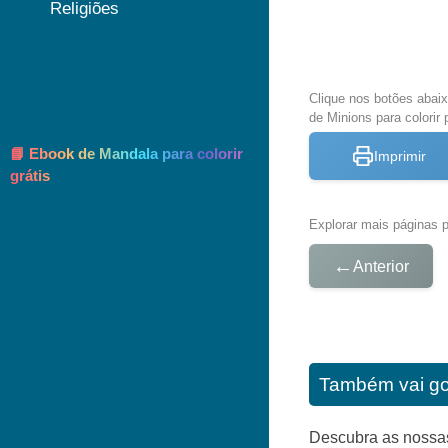
Religiões
Clique nos botões abai
de Minions para colorir 
📘 Ebook de Mandala para colorir
Imprimir
grátis
Explorar mais páginas pa
←
Anterior
Também vai go
Descubra as nossas