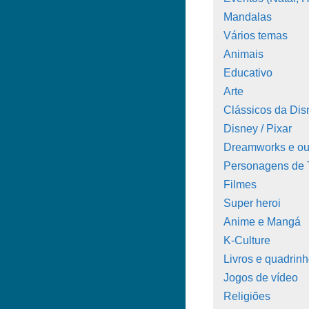
Mandalas
Vários temas
Animais
Educativo
Arte
Clássicos da Dis
Disney / Pixar
Dreamworks e ou
Personagens de
Filmes
Super heroi
Anime e Mangá
K-Culture
Livros e quadrin
Jogos de vídeo
Religiões