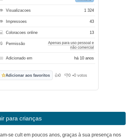
👁
Visualizacoes
1 324
👁
Impressoes
43
💻
Coloracoes online
13
Apenas para uso pessoal e
🔒
Permissão
não comercial
📅
Adicionado em
há 10 anos
☆
Adicionar aos favoritos
👍
0
👎
0
•
0 votos
Gosto
Não gosto
ir para crianças
am-se cult em poucos anos, graças à sua presença nos