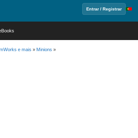
Entrar / Registrar
eBooks
amWorks e mais
»
Minions
»