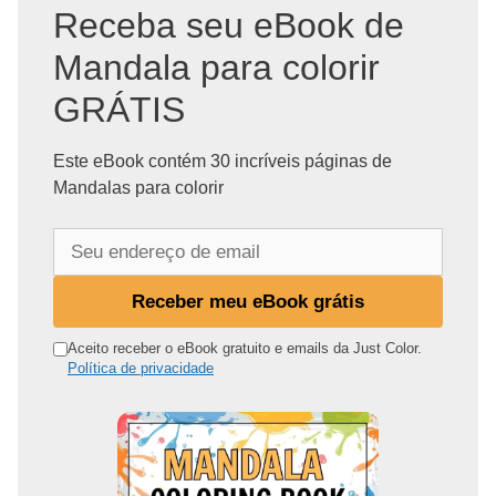
Receba seu eBook de
Mandala para colorir
GRÁTIS
Este eBook contém 30 incríveis páginas de
Mandalas para colorir
S
e
u
Receber meu eBook grátis
e
n
Aceito receber o eBook gratuito e emails da Just Color.
Política de privacidade
d
e
r
e
ç