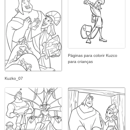
Páginas para colorir Kuzco
para crianças
Kuzko_07