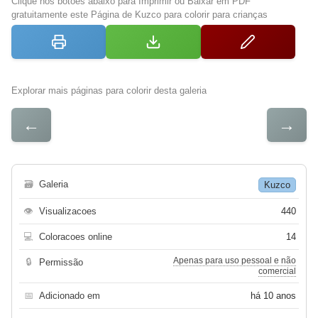
Clique nos botões abaixo para Imprimir ou Baixar em PDF
gratuitamente este Página de Kuzco para colorir para crianças
Explorar mais páginas para colorir desta galeria
←
→
🗃
Galeria
Kuzco
👁
Visualizacoes
440
💻
Coloracoes online
14
Apenas para uso pessoal e não
🔒
Permissão
comercial
📅
Adicionado em
há 10 anos