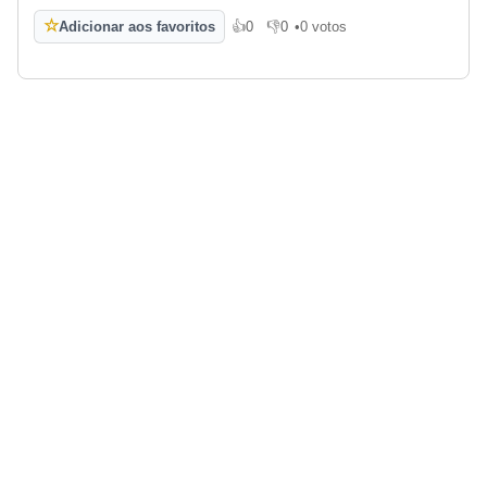
☆
Adicionar aos favoritos
👍
0
👎
0
•
0 votos
Gosto
Não gosto