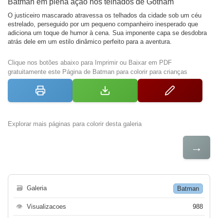
Batman em plena ação nos telhados de Gotham
O justiceiro mascarado atravessa os telhados da cidade sob um céu
estrelado, perseguido por um pequeno companheiro inesperado que
adiciona um toque de humor à cena. Sua imponente capa se desdobra
atrás dele em um estilo dinâmico perfeito para a aventura.
Clique nos botões abaixo para Imprimir ou Baixar em PDF
gratuitamente este Página de Batman para colorir para crianças
Explorar mais páginas para colorir desta galeria
→
🗃
Galeria
Batman
👁
Visualizacoes
988