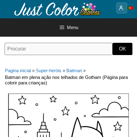
Saltar
para
o
conteúdo
Menu
Pagina inicial
»
Super-heróis
»
Batman
»
Batman em plena ação nos telhados de Gotham (Página para
colorir para crianças)