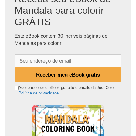
Mandala para colorir
GRÁTIS
Este eBook contém 30 incríveis páginas de
Mandalas para colorir
S
e
u
Receber meu eBook grátis
e
n
Aceito receber o eBook gratuito e emails da Just Color.
Política de privacidade
d
e
r
e
ç
o