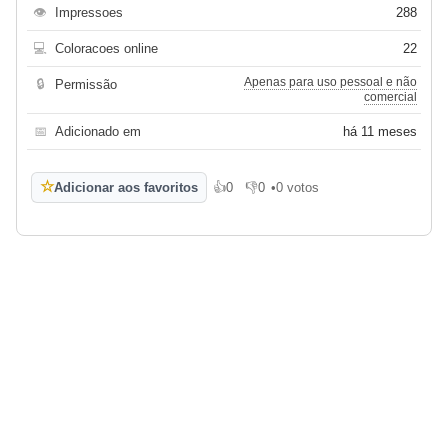
👁
Impressoes
288
💻
Coloracoes online
22
Apenas para uso pessoal e não
🔒
Permissão
comercial
📅
Adicionado em
há 11 meses
☆
Adicionar aos favoritos
👍
0
👎
0
•
0 votos
Gosto
Não gosto