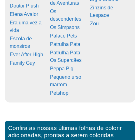
de Aventuras
Doutor Plush
Zinzins de
Os
Elena Avalor
Lespace
descendentes
Era uma vez a
Zou
Os Simpsons
vida
Palace Pets
Escola de
Patrulha Pata
monstros
Patrulha Pata:
Ever After High
Os Supercães
Family Guy
Peppa Pig
Pequeno urso
marrom
Petshop
Confira as nossas últimas folhas de colorir
adicionadas, prontas a serem coloridas