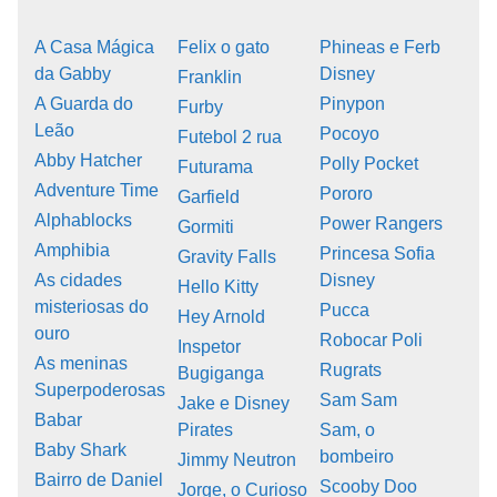
A Casa Mágica
Felix o gato
Phineas e Ferb
da Gabby
Disney
Franklin
A Guarda do
Pinypon
Furby
Leão
Pocoyo
Futebol 2 rua
Abby Hatcher
Polly Pocket
Futurama
Adventure Time
Pororo
Garfield
Alphablocks
Power Rangers
Gormiti
Amphibia
Princesa Sofia
Gravity Falls
As cidades
Disney
Hello Kitty
misteriosas do
Pucca
Hey Arnold
ouro
Robocar Poli
Inspetor
As meninas
Rugrats
Bugiganga
Superpoderosas
Sam Sam
Jake e Disney
Babar
Pirates
Sam, o
Baby Shark
bombeiro
Jimmy Neutron
Bairro de Daniel
Scooby Doo
Jorge, o Curioso