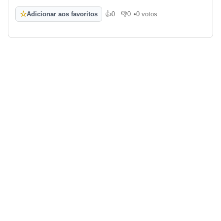
☆
Adicionar aos favoritos
👍
0
👎
0
•
0 votos
Gosto
Não gosto