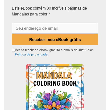
Este eBook contém 30 incríveis páginas de
Mandalas para colorir
S
e
u
Receber meu eBook grátis
e
n
Aceito receber o eBook gratuito e emails da Just Color.
Política de privacidade
d
e
r
e
ç
o
d
e
e
m