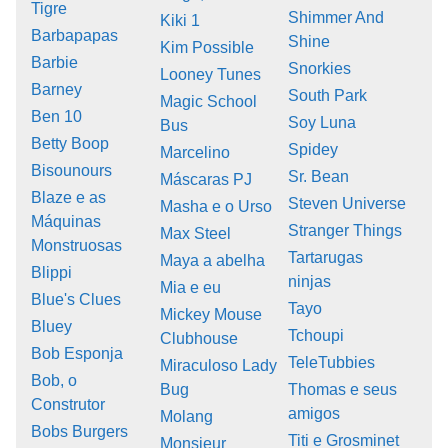
Tigre
Shimmer And
Kiki 1
Barbapapas
Shine
Kim Possible
Barbie
Snorkies
Looney Tunes
Barney
South Park
Magic School
Ben 10
Soy Luna
Bus
Betty Boop
Spidey
Marcelino
Bisounours
Sr. Bean
Máscaras PJ
Blaze e as
Steven Universe
Masha e o Urso
Máquinas
Stranger Things
Max Steel
Monstruosas
Tartarugas
Maya a abelha
Blippi
ninjas
Mia e eu
Blue's Clues
Tayo
Mickey Mouse
Bluey
Tchoupi
Clubhouse
Bob Esponja
TeleTubbies
Miraculoso Lady
Bob, o
Bug
Thomas e seus
Construtor
amigos
Molang
Bobs Burgers
Titi e Grosminet
Monsieur