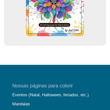
a
i
l
Nossas páginas para colorir
Eventos (Natal, Halloween, feriados, etc.)
Mandalas