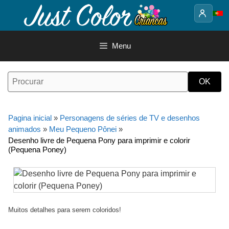
Saltar
para
o
conteúdo
Menu
Pagina inicial
»
Personagens de séries de TV e desenhos
animados
»
Meu Pequeno Pônei
»
Desenho livre de Pequena Pony para imprimir e colorir
(Pequena Poney)
Muitos detalhes para serem coloridos!