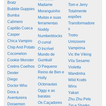
Bratz
Madame
Tom e Jerry
Bubble Guppies
Moranguinho
Totalmente
Bumba
espiões
Muitas e suas
Calimero
ferramentas
Transformadore
Capitão Cueca
s
Noddy
Casper
Trotro
Numberblocks
Chica Vampiro
Umizoomi
O curral
Chip And Potato
Vampirina
O Incrível
Cocomelon
Mundo de
Vic the Viking
Cookie Monster
Gumball
Vila Sesamo
Cretins Coelhos
O Pequeno
Violetta
Reino de Ben e
Dexter
Wandinha
Holly
Diego
Wild Kratts
Octonautas
Doctor Who
Winx
Oggy e as
Dora a
Yakari
baratas
Aventureira
Zhu Zhu Pets
Os Caçadores
Doraemon
Zig e Sharko