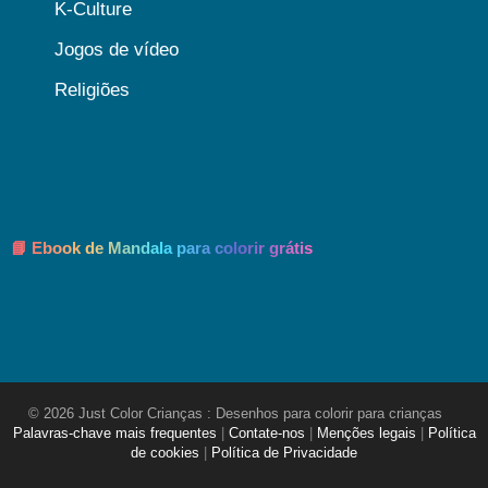
K-Culture
Jogos de vídeo
Religiões
📘 Ebook de Mandala para colorir grátis
© 2026 Just Color Crianças : Desenhos para colorir para crianças
Palavras-chave mais frequentes
|
Contate-nos
|
Menções legais
|
Política
de cookies
|
Política de Privacidade