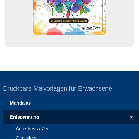
s
s
e
Druckbare Malvorlagen für Erwachsene
Mandalas
+
Entspannung
Anti-stress / Zen
Cupcakes