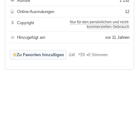
👁
Aufrufe
1 132
💻
Online-Ausmalungen
12
Nur für den persönlichen und nicht-
🔒
Copyright
kommerziellen Gebrauch
📅
Hinzugefügt am
vor 11 Jahren
☆
Zu Favoriten hinzufügen
👍
0
👎
0
•
0 Stimmen
Gefällt mir
Gefällt mir nicht