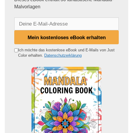
Malvorlagen
D
e
i
Mein kostenloses eBook erhalten
n
e
Ich möchte das kostenlose eBook und E-Mails von Just
Color erhalten.
Datenschutzerklärung
E
-
M
a
i
l
-
A
d
r
e