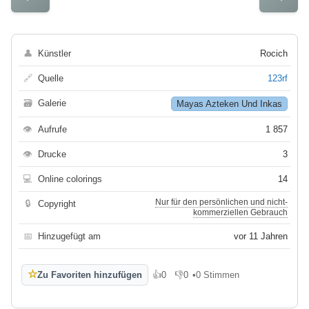
👤
Künstler
Rocich
🔗
Quelle
123rf
🗃
Galerie
Mayas Azteken Und Inkas
👁
Aufrufe
1 857
👁
Drucke
3
💻
Online colorings
14
Nur für den persönlichen und nicht-
🔒
Copyright
kommerziellen Gebrauch
📅
Hinzugefügt am
vor 11 Jahren
☆
Zu Favoriten hinzufügen
👍
0
👎
0
•
0 Stimmen
Gefällt mir
Gefällt mir nicht