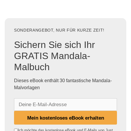
SONDERANGEBOT, NUR FÜR KURZE ZEIT!
Sichern Sie sich Ihr
GRATIS Mandala-
Malbuch
Dieses eBook enthält 30 fantastische Mandala-
Malvorlagen
D
e
i
Mein kostenloses eBook erhalten
n
e
Ich möchte das kostenlose eBook und E-Mails von Just