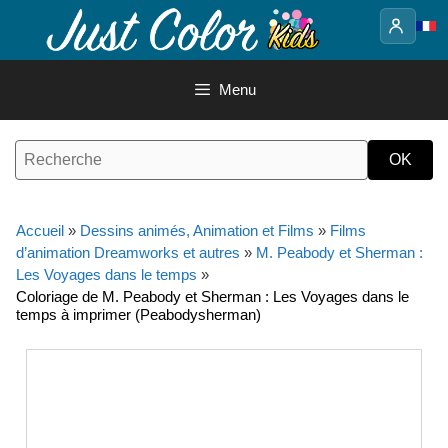
Aller
au
contenu
Menu
Accueil
»
Dessins animés, Animation et Films
»
Films
d’animation Dreamworks et autres
»
M. Peabody et Sherman :
Les Voyages dans le temps
»
Coloriage de M. Peabody et Sherman : Les Voyages dans le
temps à imprimer (Peabodysherman)