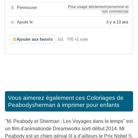
Pour usage strictement personnel et
🔒
Permission
non commercial
📅
Ajouté le
il y a 13 ans
☆
Ajouter aux favoris
👍
1
👎
0
•
1 vote
J'aime
Je n'aime pas
Vous aimerez également ces
Coloriages de
Peabodysherman à imprimer pour enfants
"M. Peabody et Sherman : Les Voyages dans le temps" est
un film d'animationde Dreamworks sorti début 2014. Mr
Peabody est un chien génial (il a d’ailleurs le Prix Nobel !).