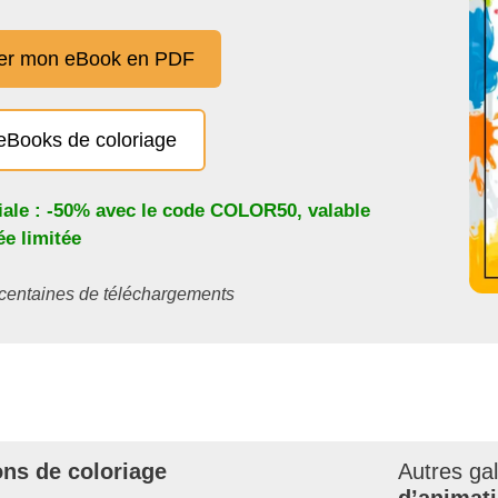
er mon eBook en PDF
eBooks de coloriage
iale : -50% avec le code
COLOR50
, valable
e limitée
s centaines de téléchargements
ons de coloriage
Autres ga
d’animati