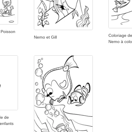
 Poisson
Coloriage d
Nemo et Gill
Nemo à color
de de
enfants