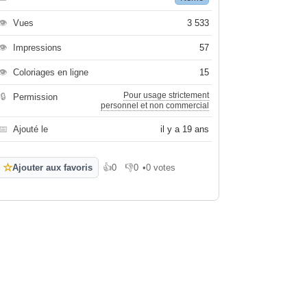
👁
Vues
3 533
👁
Impressions
57
👁
Coloriages en ligne
15
Pour usage strictement
🔒
Permission
personnel et non commercial
📅
Ajouté le
il y a 19 ans
☆
Ajouter aux favoris
👍
0
👎
0
•
0 votes
J'aime
Je n'aime pas