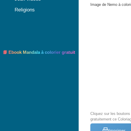
Image de Nemo à colori
Religions
📘 Ebook Mandala à colorier gratuit
Cliquez sur les bouton
gratuitement ce Colori
Imprimer