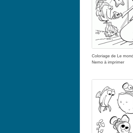
Coloriage de Le mon
Nemo à imprimer