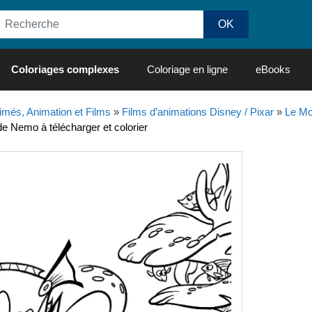
Coloriages complexes
Coloriage en ligne
eBooks
imés, Animation et Films
»
Films d’animations Disney / Pixar
»
Le M
 Nemo à télécharger et colorier