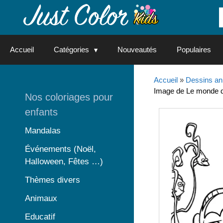
Aller
au
contenu
Accueil
Catégories
Nouveautés
Populaires
Accueil
»
Dessins an
Image de Le monde de
Nos coloriages pour
enfants
Mandalas
Événements (Noël,
Halloween, Fêtes …)
Thèmes divers
Animaux
Educatif