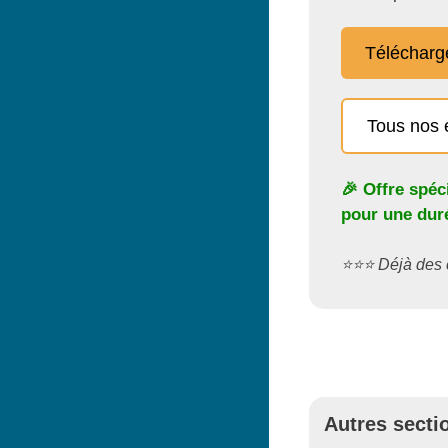
Télécharg
Tous nos 
🎉 Offre spéc
pour une duré
⭐️⭐️⭐️ Déjà de
Autres secti