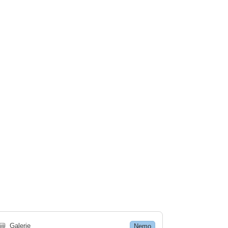
🗃
Galerie
Nemo