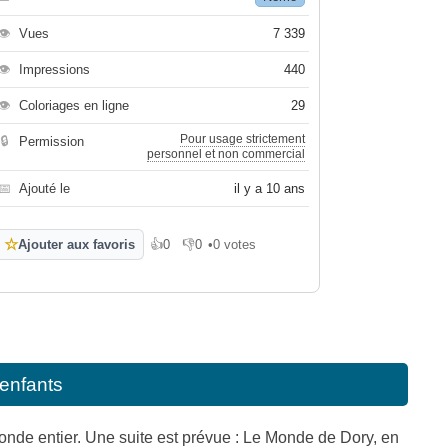
👁
Vues
7 339
👁
Impressions
440
👁
Coloriages en ligne
29
Pour usage strictement
🔒
Permission
personnel et non commercial
📅
Ajouté le
il y a 10 ans
☆
Ajouter aux favoris
👍
0
👎
0
•
0 votes
J'aime
Je n'aime pas
enfants
nde entier. Une suite est prévue : Le Monde de Dory, en