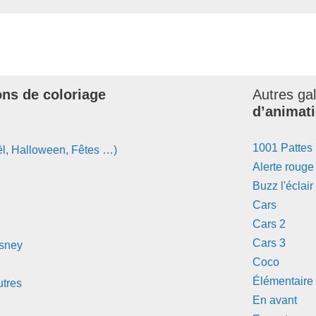
ons de coloriage
Autres ga
d’animati
1001 Pattes
l, Halloween, Fêtes …)
Alerte rouge
Buzz l'éclair
Cars
Cars 2
Cars 3
isney
Coco
Élémentaire
tres
En avant