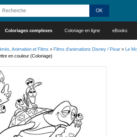
Coloriages complexes
Coloriage en ligne
eBooks
imés, Animation et Films
»
Films d’animations Disney / Pixar
»
Le M
tre en couleur (Coloriage)