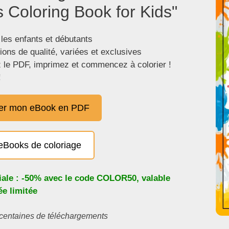
 Coloring Book for Kids"
 les enfants et débutants
tions de qualité, variées et exclusives
 le PDF, imprimez et commencez à colorier !
!
er mon eBook en PDF
eBooks de coloriage
iale : -50% avec le code
COLOR50
, valable
e limitée
s centaines de téléchargements