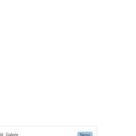
🗃
Galerie
Nemo