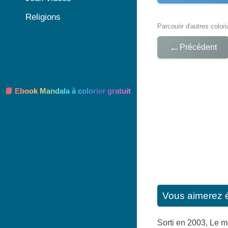
Religions
Parcourir d'autres color
←
Précédent
📘 Ebook Mandala à colorier gratuit
Vous aimerez 
Sorti en 2003, Le 