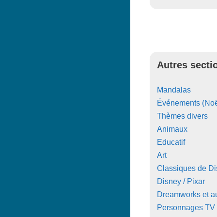
Autres secti
Mandalas
Événements (Noë
Thèmes divers
Animaux
Educatif
Art
Classiques de D
Disney / Pixar
Dreamworks et au
Personnages TV