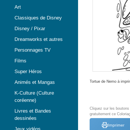
Art
Classiques de Disney
Disney / Pixar
Dreamworks et autres
Personnages TV
Films
Super Héros
Tortue de Nemo à imprim
Animés et Mangas
K-Culture (Culture
coréenne)
Cliquez sur les bouton
Livres et Bandes
gratuitement ce Colori
dessinées
Imprimer
Jeux vidéos