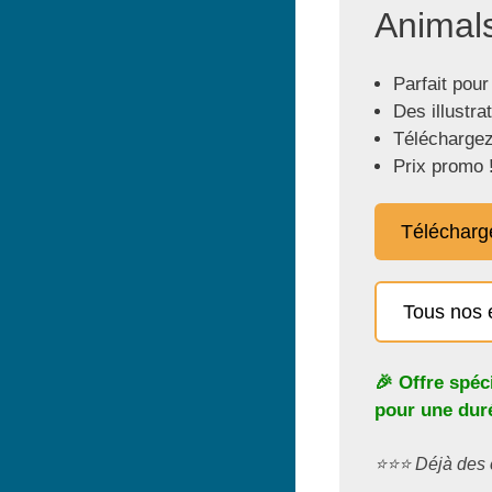
Animals
Parfait pour
Des illustra
Téléchargez
Prix promo 
Télécharg
Tous nos 
🎉 Offre spéc
pour une duré
⭐️⭐️⭐️ Déjà de