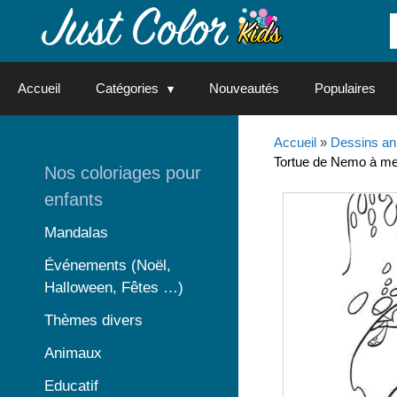
Aller
au
contenu
Accueil
Catégories
Nouveautés
Populaires
Accueil
»
Dessins an
Tortue de Nemo à met
Nos coloriages pour
enfants
Mandalas
Événements (Noël,
Halloween, Fêtes …)
Thèmes divers
Animaux
Educatif