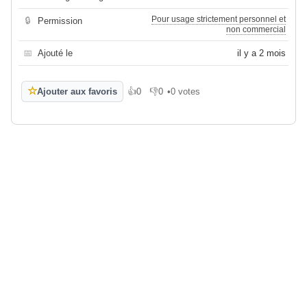
Pour usage strictement personnel et
🔒
Permission
non commercial
📅
Ajouté le
il y a 2 mois
☆
Ajouter aux favoris
👍
0
👎
0
•
0 votes
J'aime
Je n'aime pas