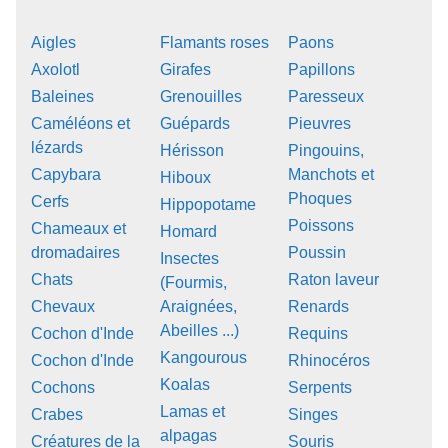
Aigles
Flamants roses
Paons
Axolotl
Girafes
Papillons
Baleines
Grenouilles
Paresseux
Caméléons et
Guépards
Pieuvres
lézards
Hérisson
Pingouins,
Capybara
Manchots et
Hiboux
Phoques
Cerfs
Hippopotame
Poissons
Chameaux et
Homard
dromadaires
Poussin
Insectes
Chats
Raton laveur
(Fourmis,
Chevaux
Araignées,
Renards
Abeilles ...)
Cochon d'Inde
Requins
Kangourous
Cochon d'Inde
Rhinocéros
Koalas
Cochons
Serpents
Lamas et
Crabes
Singes
alpagas
Créatures de la
Souris