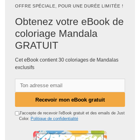
OFFRE SPÉCIALE, POUR UNE DURÉE LIMITÉE !
Obtenez votre eBook de
coloriage Mandala
GRATUIT
Cet eBook contient 30 coloriages de Mandalas
exclusifs
T
o
n
Recevoir mon eBook gratuit
a
d
J'accepte de recevoir l'eBook gratuit et des emails de Just
Color.
Politique de confidentialité
r
e
s